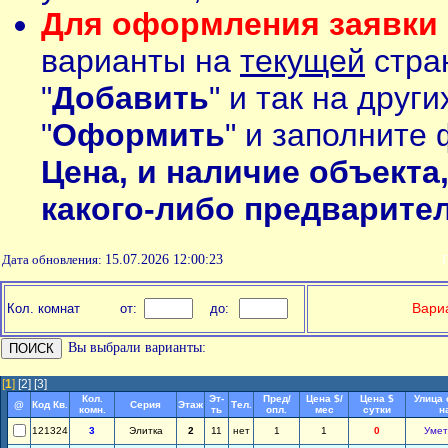
Для оформления заявки 
варианты на
текущей
стран
"
Добавить
" и так на друг
"
Оформить
" и заполните 
Цена, и наличие объекта
какого-либо предварите
Дата обновления:
15.07.2026 12:00:23
П
Вариа
Кол. комнат
от:
до:
Вы выбрали варианты:
[
1
]
[2]
[3]
Кол.
Эт-
Пред/
Цена $/
Цена $
Улица 
@
Код Кв.
Серия
Этаж
Тел.
комн.
ть
опл.
мес
сутки
н
121324
3
Элитка
2
11
нет
1
1
0
Умет