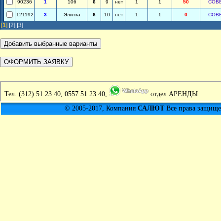
90236
1
106
6
9
нет
1
1
50
СОВ
121192
3
Элитка
6
10
нет
1
1
0
СОВ
[
1
]
[2]
[3]
Тел.
(312) 51 23 40, 0557 51 23 40,
отдел АРЕНДЫ
© 2005-2017, Компания
САЛЮТ
Все права защищен