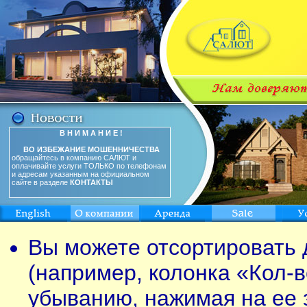
В Н И М А Н И Е !
ВО ИЗБЕЖАНИЕ МОШЕННИЧЕСТВА
обращайтесь в компанию САЛЮТ и
оплачивайте услуги ТОЛЬКО по телефонам
и адресам указанным на официальном
сайте в разделе
КОНТАКТЫ
Вы можете отсортировать 
(например, колонка «Кол-в
убыванию, нажимая на ее 