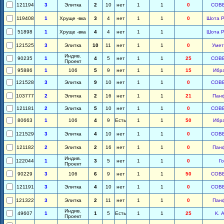
121194
3
Элитка
2
10
нет
1
1
0
СОВ
119408
1
Хруще -вка
3
4
нет
1
1
0
Шота Р
51898
1
Хруще -вка
4
4
нет
1
1
Шота Р
121525
3
Элитка
10
11
нет
1
1
0
Умет
Индив.
90235
1
4
5
нет
1
1
25
СОВ
Проект
95886
1
106
5
9
нет
1
1
15
Ибр
121528
3
Элитка
9
10
нет
1
1
0
СОВ
103777
2
Элитка
2
16
нет
1
1
21
Пан
121181
2
Элитка
5
10
нет
1
1
0
СОВ
80663
1
106
4
9
Есть
1
1
50
Ибр
121529
3
Элитка
4
10
нет
1
1
0
СОВ
121182
2
Элитка
2
16
нет
1
1
0
Пан
Индив.
122044
1
3
5
нет
1
1
0
Го
Проект
90229
3
106
6
9
нет
1
1
50
СОВ
121191
3
Элитка
4
10
нет
1
1
0
СОВ
121322
3
Элитка
2
11
нет
1
1
0
Пан
Индив.
49607
1
1
5
Есть
1
1
25
К. 
Проект