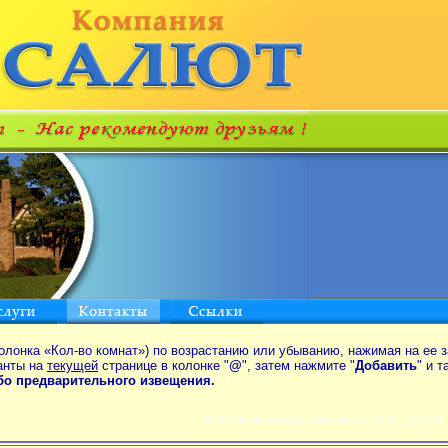
олонка «Кол-во комнат») по возрастанию или убыванию, нажимая на ее з
анты на
текущей
странице в колонке "
@
", затем нажмите "
Добавить
" и 
ибо предварительного извещения.
ПОИСК по аренде квартир от MIN до 550$