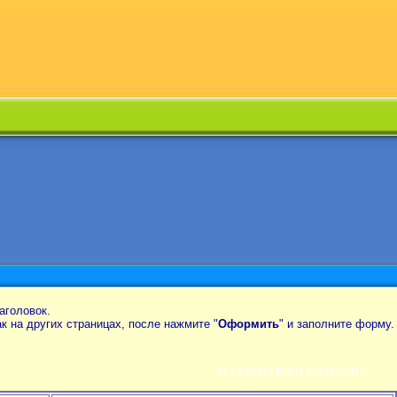
аголовок.
так на других страницах, после нажмите "
Оформить
" и заполните форму.
ПЛАНИРОВКИ КВАРТИР