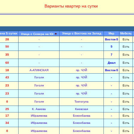
Варианты квартир на сутки
ена $ сутки
Улица с Востока на Запад
Мкр
Мебель
Улица с Севера на Юг
28
-
-
Восток-5
Есть
50
-
-
5
Есть
35
-
-
7
Есть
60
-
-
Джал
Есть
18
А-АТИНСКАЯ
пр. ЧУЙ
Восток-5
Есть
43
Гоголя
пр. ЧУЙ
-
Есть
23
Гоголя
пр. ЧУЙ
-
Есть
23
Гоголя
пр. ЧУЙ
-
Есть
0
Гоголя
Токтогула
-
Есть
25
К. Акиева
Киевская
-
Есть
17
Ибраимова
Боконбаева
-
Есть
34
Ибраимова
Боконбаева
-
Есть
0
Ибраимова
Боконбаева
-
Есть