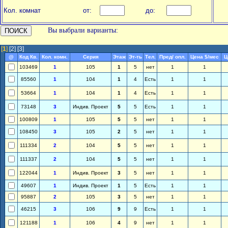
Кол. комнат
от:
до:
Вы выбрали варианты:
[
1
]
[2]
[3]
@
Код Кв.
Кол. комн.
Серия
Этаж
Эт-ть
Тел.
Пред/ опл.
Цена $/мес
Ц
103469
1
105
1
5
нет
1
1
85560
1
104
1
4
Есть
1
1
53664
1
104
1
4
Есть
1
1
73148
3
Индив. Проект
5
5
Есть
1
1
100809
1
105
5
5
нет
1
1
108450
3
105
2
5
нет
1
1
111334
2
104
5
5
нет
1
1
111337
2
104
5
5
нет
1
1
122044
1
Индив. Проект
3
5
нет
1
1
49607
1
Индив. Проект
1
5
Есть
1
1
95887
2
105
3
5
нет
1
1
46215
3
106
9
9
Есть
1
1
121188
1
106
4
9
нет
1
1