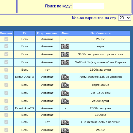
Поиск по коду:
Кол-во вариантов на стр.
Хол -ник
TV
Стир. машина
Фото
Особенности
Есть
Автомат
-
2500с
Есть
Автомат
евро
Есть
Автомат
3000с за сутки смотря от срока
Есть
Автомат
S=80м2 1с/у дом нов п/рем Охрана
Есть
нет
-
1300с за сутки
Есть+ АлаТВ
Автомат
70м2 3000с\с 43$ 2х уровн\кв
Есть
Автомат
хор/с 1500с
Есть
Автомат
2кв -1500 сом
Есть
Автомат
2500с сутки
Есть+ АлаТВ
Автомат
-
2500с за сутки
Есть
Автомат
-
1300с\с
Есть
нет
1- 2 кв тоже есть в наличии
Есть
Автомат
2500с