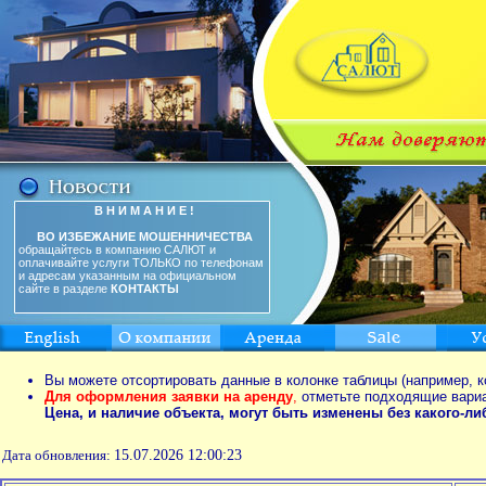
В Н И М А Н И Е !
ВО ИЗБЕЖАНИЕ МОШЕННИЧЕСТВА
обращайтесь в компанию САЛЮТ и
оплачивайте услуги ТОЛЬКО по телефонам
и адресам указанным на официальном
сайте в разделе
КОНТАКТЫ
Вы можете отсортировать данные в колонке таблицы (например, к
Для оформления заявки на аренду
,
отметьте подходящие вари
Цена, и наличие объекта, могут быть изменены без какого-л
Дата обновления:
15.07.2026 12:00:23