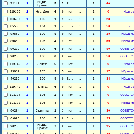
Индив.
73148
3
5
5
Есть
1
1
60
-
Проект
119196
2
Нов. Дом
6
9
нет
1
1
0
Исанов
103469
1
105
1
5
нет
1
1
28
-
85560
1
104
1
4
Есть
1
1
50
-
95886
1
106
5
9
нет
1
1
15
Ибраим
80663
1
106
4
9
Есть
1
1
50
Ибраим
90229
3
106
6
9
нет
1
1
50
СОВЕТС
90236
1
106
6
9
нет
1
1
50
СОВЕТС
119749
2
Элитка
6
9
нет
1
1
0
Исанов
95887
2
105
3
5
нет
1
1
17
Ибраим
46215
3
106
9
9
Есть
1
1
34
Ибраим
119746
3
Элитка
6
9
нет
1
1
0
Исанов
121184
2
106
2
9
нет
1
1
0
СОВЕТС
121188
1
106
4
9
нет
1
1
0
Ибраим
90234
1
Сталинка
1
3
нет
1
1
30
СОВЕТС
69925
1
106
5
9
Есть
1
1
35
СОВЕТС
Индив.
90233
1
7
9
нет
1
1
35
СОВЕТС
Проект
90232
2
106
2
9
нет
1
1
35
СОВЕТС