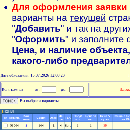
Для оформления заявки 
варианты на
текущей
стран
"
Добавить
" и так на друг
"
Оформить
" и заполните 
Цена, и наличие объекта
какого-либо предварите
Дата обновления:
15.07.2026 12:00:23
П
Вариа
Кол. комнат
от:
до:
Вы выбрали варианты:
[
1
]
[2]
[3]
Кол.
Эт-
Пред/
Цена $/
Цена $
Улица с С
@
Код Кв.
Серия
Этаж
Тел.
комн.
ть
опл.
мес
сутки
на Юг
53664
1
104
1
4
Есть
1
1
35
-