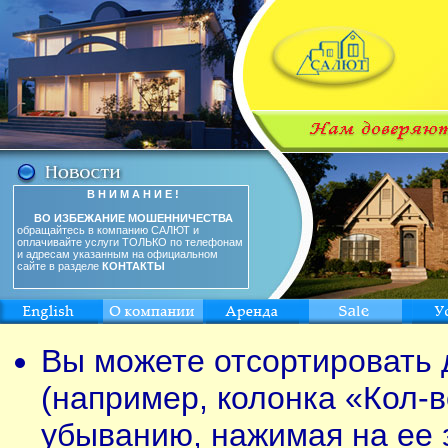
В Н И М А Н И Е !
ВО ИЗБЕЖАНИЕ МОШЕННИЧЕСТВА
обращайтесь в компанию САЛЮТ и
оплачивайте услуги ТОЛЬКО по телефонам
и адресам указанным на официальном
сайте в разделе
КОНТАКТЫ
Вы можете отсортировать 
(например, колонка «Кол-в
убыванию, нажимая на ее 