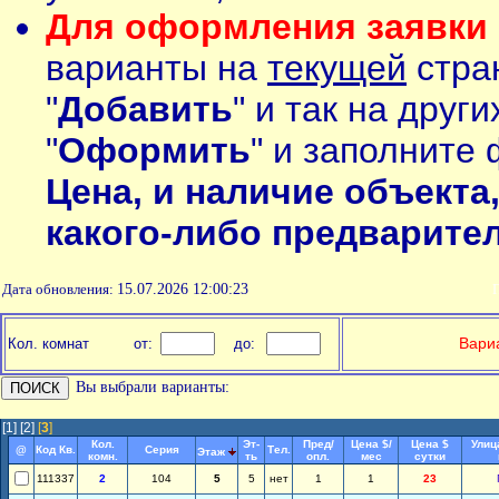
Для оформления заявки 
варианты на
текущей
стран
"
Добавить
" и так на друг
"
Оформить
" и заполните 
Цена, и наличие объекта
какого-либо предварите
Дата обновления:
15.07.2026 12:00:23
П
Вариа
Кол. комнат
от:
до:
Вы выбрали варианты:
[1]
[2]
[
3
]
Кол.
Эт-
Пред/
Цена $/
Цена $
Улиц
@
Код Кв.
Серия
Тел.
Этаж
комн.
ть
опл.
мес
сутки
111337
2
104
5
5
нет
1
1
23