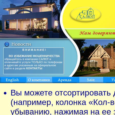
В Н И М А Н И Е !
ВО ИЗБЕЖАНИЕ МОШЕННИЧЕСТВА
обращайтесь в компанию САЛЮТ и
оплачивайте услуги ТОЛЬКО по телефонам
и адресам указанным на официальном
сайте в разделе
КОНТАКТЫ
Вы можете отсортировать 
(например, колонка «Кол-в
убыванию, нажимая на ее 