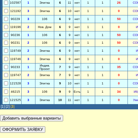
102587
1
Элитка
6
11
нет
1
1
26
СО
121192
3
Элитка
6
10
нет
1
1
0
СО
90229
3
106
6
9
нет
1
1
50
СО
119196
2
Нов. Дом
6
9
нет
1
1
0
И
90236
1
106
6
9
нет
1
1
50
СО
90231
2
106
6
9
нет
1
1
50
СО
119749
2
Элитка
6
9
нет
1
1
0
И
119746
3
Элитка
6
9
нет
1
1
0
И
Индив.
90233
1
7
9
нет
1
1
35
СО
Проект
119747
2
Элитка
7
9
нет
1
1
0
И
121528
3
Элитка
9
10
нет
1
1
0
СО
46215
3
106
9
9
Есть
1
1
34
Иб
121525
3
Элитка
10
11
нет
1
1
0
Ум
[1]
[2]
[
3
]