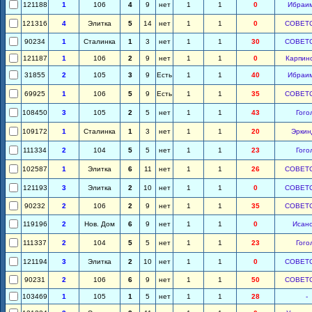
121188
1
106
4
9
нет
1
1
0
Ибраи
121316
4
Элитка
5
14
нет
1
1
0
СОВЕТ
90234
1
Сталинка
1
3
нет
1
1
30
СОВЕТ
121187
1
106
2
9
нет
1
1
0
Карпин
31855
2
105
3
9
Есть
1
1
40
Ибраи
69925
1
106
5
9
Есть
1
1
35
СОВЕТ
108450
3
105
2
5
нет
1
1
43
Гого
109172
1
Сталинка
1
3
нет
1
1
20
Эркин
111334
2
104
5
5
нет
1
1
23
Гого
102587
1
Элитка
6
11
нет
1
1
26
СОВЕТ
121193
3
Элитка
2
10
нет
1
1
0
СОВЕТ
90232
2
106
2
9
нет
1
1
35
СОВЕТ
119196
2
Нов. Дом
6
9
нет
1
1
0
Исан
111337
2
104
5
5
нет
1
1
23
Гого
121194
3
Элитка
2
10
нет
1
1
0
СОВЕТ
90231
2
106
6
9
нет
1
1
50
СОВЕТ
103469
1
105
1
5
нет
1
1
28
-