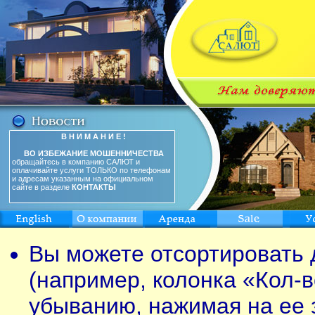
В Н И М А Н И Е !
ВО ИЗБЕЖАНИЕ МОШЕННИЧЕСТВА
обращайтесь в компанию САЛЮТ и
оплачивайте услуги ТОЛЬКО по телефонам
и адресам указанным на официальном
сайте в разделе
КОНТАКТЫ
Вы можете отсортировать 
(например, колонка «Кол-в
убыванию, нажимая на ее 