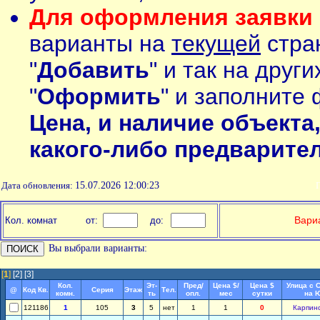
Для оформления заявки 
варианты на
текущей
стран
"
Добавить
" и так на друг
"
Оформить
" и заполните 
Цена, и наличие объекта
какого-либо предварите
Дата обновления:
15.07.2026 12:00:23
П
Вариа
Кол. комнат
от:
до:
Вы выбрали варианты:
[
1
]
[2]
[3]
Кол.
Эт-
Пред/
Цена $/
Цена $
Улица с 
@
Код Кв.
Серия
Этаж
Тел.
комн.
ть
опл.
мес
сутки
на 
121186
1
105
3
5
нет
1
1
0
Карпин