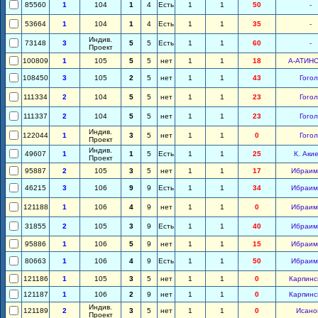
85560
1
104
1
4
Есть
1
1
50
-
53664
1
104
1
4
Есть
1
1
35
-
Индив.
73148
3
5
5
Есть
1
1
60
-
Проект
100809
1
105
5
5
нет
1
1
18
А-АТИН
108450
3
105
2
5
нет
1
1
43
Гогол
111334
2
104
5
5
нет
1
1
23
Гогол
111337
2
104
5
5
нет
1
1
23
Гогол
Индив.
122044
1
3
5
нет
1
1
0
Гогол
Проект
Индив.
49607
1
1
5
Есть
1
1
25
К. Аки
Проект
95887
2
105
3
5
нет
1
1
17
Ибраим
46215
3
106
9
9
Есть
1
1
34
Ибраим
121188
1
106
4
9
нет
1
1
0
Ибраим
31855
2
105
3
9
Есть
1
1
40
Ибраим
95886
1
106
5
9
нет
1
1
15
Ибраим
80663
1
106
4
9
Есть
1
1
50
Ибраим
121186
1
105
3
5
нет
1
1
0
Карпинс
121187
1
106
2
9
нет
1
1
0
Карпинс
Индив.
121189
2
3
5
нет
1
1
0
Исано
Проект