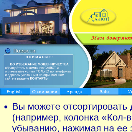
В Н И М А Н И Е !
ВО ИЗБЕЖАНИЕ МОШЕННИЧЕСТВА
обращайтесь в компанию САЛЮТ и
оплачивайте услуги ТОЛЬКО по телефонам
и адресам указанным на официальном
сайте в разделе
КОНТАКТЫ
Вы можете отсортировать 
(например, колонка «Кол-в
убыванию, нажимая на ее 