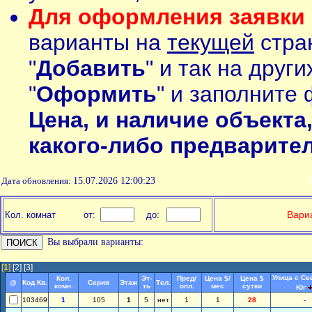
Для оформления заявки 
варианты на
текущей
стран
"
Добавить
" и так на друг
"
Оформить
" и заполните 
Цена, и наличие объекта
какого-либо предварите
Дата обновления:
15.07.2026 12:00:23
П
Вариа
Кол. комнат
от:
до:
Вы выбрали варианты:
[
1
]
[2]
[3]
Улица с Се
Кол.
Эт-
Пред/
Цена $/
Цена $
@
Код Кв.
Серия
Этаж
Тел.
комн.
ть
опл.
мес
сутки
Юг
103469
1
105
1
5
нет
1
1
28
-