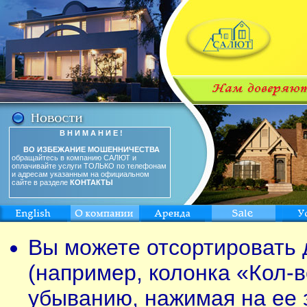
В Н И М А Н И Е !
ВО ИЗБЕЖАНИЕ МОШЕННИЧЕСТВА
обращайтесь в компанию САЛЮТ и
оплачивайте услуги ТОЛЬКО по телефонам
и адресам указанным на официальном
сайте в разделе
КОНТАКТЫ
Вы можете отсортировать 
(например, колонка «Кол-в
убыванию, нажимая на ее 