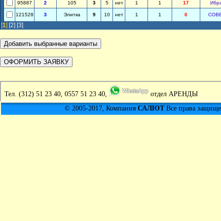
95887
2
105
3
5
нет
1
1
17
Ибр
121528
3
Элитка
9
10
нет
1
1
0
СОВ
[
1
]
[2]
[3]
Тел.
(312) 51 23 40, 0557 51 23 40,
отдел АРЕНДЫ
© 2005-2017, Компания
САЛЮТ
Все права защищен