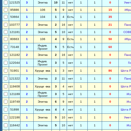
121525
3
Элитка
10
11
нет
1
1
0
Умет
95886
1
106
5
9
нет
1
1
15
Ибр
53664
1
104
1
4
Есть
1
1
35
103777
2
Элитка
2
16
нет
1
1
21
Пан
121181
2
Элитка
5
10
нет
1
1
0
СОВ
80663
1
106
4
9
Есть
1
1
50
Ибр
Индив.
73148
3
5
5
Есть
1
1
60
Проект
121182
2
Элитка
2
16
нет
1
1
0
Пан
Индив.
122044
1
3
5
нет
1
1
0
Го
Проект
51901
1
Хруще -вка
1
3
нет
1
1
86
Шота Р
121322
3
Элитка
2
11
нет
1
1
0
Пан
119408
1
Хруще -вка
3
4
нет
1
1
0
Шота Р
Индив.
121189
2
3
5
нет
1
1
0
Ис
Проект
119749
2
Элитка
6
9
нет
1
1
0
Ис
51898
1
Хруще -вка
4
4
нет
1
1
Шота Р
122186
1
Элитка
5
10
нет
1
1
0
Умет
116442
1
Элитка
5
10
нет
1
1
0
Ис