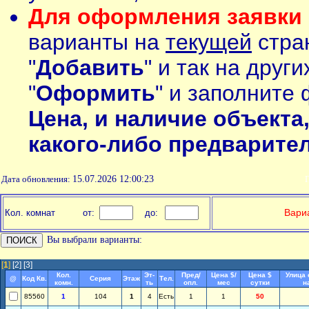
Для оформления заявки 
варианты на
текущей
стран
"
Добавить
" и так на друг
"
Оформить
" и заполните 
Цена, и наличие объекта
какого-либо предварите
Дата обновления:
15.07.2026 12:00:23
П
Вариа
Кол. комнат
от:
до:
Вы выбрали варианты:
[
1
]
[2]
[3]
Кол.
Эт-
Пред/
Цена $/
Цена $
Улица 
@
Код Кв.
Серия
Этаж
Тел.
комн.
ть
опл.
мес
сутки
н
85560
1
104
1
4
Есть
1
1
50