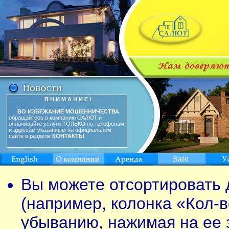
В Н И М А Н И Е !
ВО ИЗБЕЖАНИЕ МОШЕННИЧЕСТВА
обращайтесь в компанию САЛЮТ и
оплачивайте услуги ТОЛЬКО по телефонам
и адресам указанным на официальном
сайте в разделе
КОНТАКТЫ
Вы можете отсортировать 
(например, колонка «Кол-в
убыванию, нажимая на ее 