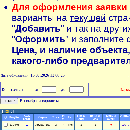
Для оформления заявки 
варианты на
текущей
стран
"
Добавить
" и так на друг
"
Оформить
" и заполните 
Цена, и наличие объекта
какого-либо предварите
Дата обновления:
15.07.2026 12:00:23
П
Вариа
Кол. комнат
от:
до:
Вы выбрали варианты:
[1]
[
2
]
[3]
Кол.
Эт-
Пред/
Цена $/
Цена $
Улица 
@
Код Кв.
Серия
Этаж
Тел.
комн.
ть
опл.
мес
сутки
119408
1
Хруще -вка
3
4
нет
1
1
0
Шота