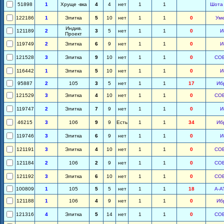
51898
1
Хруще -вка
4
4
нет
1
1
Шота
122186
1
Элитка
5
10
нет
1
1
0
Ум
Индив.
121189
2
3
5
нет
1
1
0
И
Проект
119749
2
Элитка
6
9
нет
1
1
0
И
121528
3
Элитка
9
10
нет
1
1
0
СО
116442
1
Элитка
5
10
нет
1
1
0
И
95887
2
105
3
5
нет
1
1
17
Иб
121529
3
Элитка
4
10
нет
1
1
0
СО
119747
2
Элитка
7
9
нет
1
1
0
И
46215
3
106
9
9
Есть
1
1
34
Иб
119746
3
Элитка
6
9
нет
1
1
0
И
121191
3
Элитка
4
10
нет
1
1
0
СО
121184
2
106
2
9
нет
1
1
0
СО
121192
3
Элитка
6
10
нет
1
1
0
СО
100809
1
105
5
5
нет
1
1
18
А-А
121188
1
106
4
9
нет
1
1
0
Иб
121316
4
Элитка
5
14
нет
1
1
0
СО