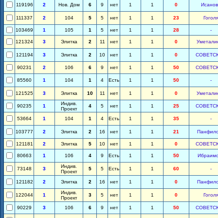
119196
2
Нов. Дом
6
9
нет
1
1
0
Исанов
111337
2
104
5
5
нет
1
1
23
Гогол
103469
1
105
1
5
нет
1
1
28
-
121324
3
Элитка
2
11
нет
1
1
0
Уметали
121194
3
Элитка
2
10
нет
1
1
0
СОВЕТС
90231
2
106
6
9
нет
1
1
50
СОВЕТС
85560
1
104
1
4
Есть
1
1
50
-
121525
3
Элитка
10
11
нет
1
1
0
Уметали
Индив.
90235
1
4
5
нет
1
1
25
СОВЕТС
Проект
53664
1
104
1
4
Есть
1
1
35
-
103777
2
Элитка
2
16
нет
1
1
21
Панфил
121181
2
Элитка
5
10
нет
1
1
0
СОВЕТС
80663
1
106
4
9
Есть
1
1
50
Ибраим
Индив.
73148
3
5
5
Есть
1
1
60
-
Проект
121182
2
Элитка
2
16
нет
1
1
0
Панфил
Индив.
122044
1
3
5
нет
1
1
0
Гогол
Проект
90229
3
106
6
9
нет
1
1
50
СОВЕТС