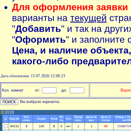
Для оформления заявки 
варианты на
текущей
стран
"
Добавить
" и так на друг
"
Оформить
" и заполните 
Цена, и наличие объекта
какого-либо предварите
Дата обновления:
15.07.2026 12:00:23
П
Вариа
Кол. комнат
от:
до:
Вы выбрали варианты:
[
1
]
[2]
[3]
Кол.
Эт-
Пред/
Цена $/
Цена $
Улица с С
@
Код Кв.
Серия
Этаж
Тел.
комн.
ть
опл.
мес
сутки
на Юг
90232
2
106
2
9
нет
1
1
35
СОВЕТС