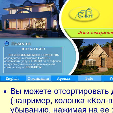
В Н И М А Н И Е !
ВО ИЗБЕЖАНИЕ МОШЕННИЧЕСТВА
обращайтесь в компанию САЛЮТ и
оплачивайте услуги ТОЛЬКО по телефонам
и адресам указанным на официальном
сайте в разделе
КОНТАКТЫ
Вы можете отсортировать 
(например, колонка «Кол-в
убыванию, нажимая на ее 