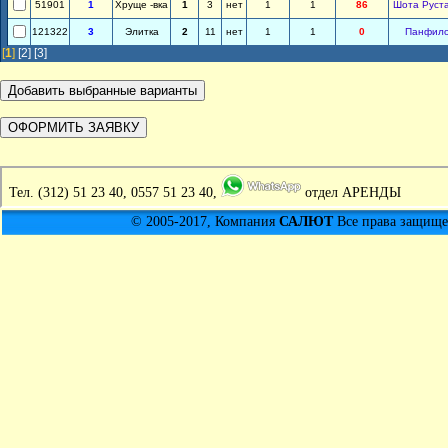
51901
1
Хруще -вка
1
3
нет
1
1
86
Шота Руст
121322
3
Элитка
2
11
нет
1
1
0
Панфил
[
1
]
[2]
[3]
Тел.
(312) 51 23 40, 0557 51 23 40,
отдел АРЕНДЫ
© 2005-2017, Компания
САЛЮТ
Все права защищен