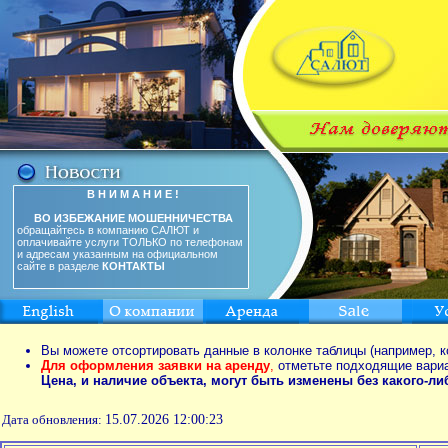
В Н И М А Н И Е !
ВО ИЗБЕЖАНИЕ МОШЕННИЧЕСТВА
обращайтесь в компанию САЛЮТ и
оплачивайте услуги ТОЛЬКО по телефонам
и адресам указанным на официальном
сайте в разделе
КОНТАКТЫ
Вы можете отсортировать данные в колонке таблицы (например, к
Для оформления заявки на аренду
,
отметьте подходящие вари
Цена, и наличие объекта, могут быть изменены без какого-л
Дата обновления:
15.07.2026 12:00:23