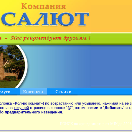
олонка «Кол-во комнат») по возрастанию или убыванию, нажимая на ее з
анты на
текущей
странице в колонке "
@
", затем нажмите "
Добавить
" и 
ибо предварительного извещения.
ПОИСК по аренде квартир от MIN до 550$