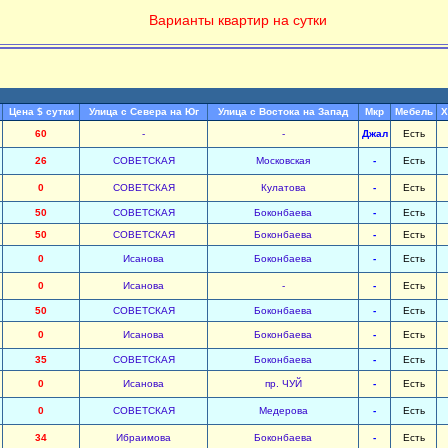
Варианты квартир на сутки
Цена $ сутки
Улица с Севера на Юг
Улица с Востока на Запад
Мкр
Мебель
Х
60
-
-
Джал
Есть
26
СОВЕТСКАЯ
Московская
-
Есть
0
СОВЕТСКАЯ
Кулатова
-
Есть
50
СОВЕТСКАЯ
Боконбаева
-
Есть
50
СОВЕТСКАЯ
Боконбаева
-
Есть
0
Исанова
Боконбаева
-
Есть
0
Исанова
-
-
Есть
50
СОВЕТСКАЯ
Боконбаева
-
Есть
0
Исанова
Боконбаева
-
Есть
35
СОВЕТСКАЯ
Боконбаева
-
Есть
0
Исанова
пр. ЧУЙ
-
Есть
0
СОВЕТСКАЯ
Медерова
-
Есть
34
Ибраимова
Боконбаева
-
Есть