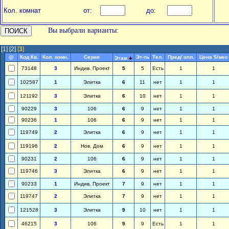
Кол. комнат
от:
до:
Вы выбрали варианты:
[1]
[2]
[
3
]
@
Код Кв.
Кол. комн.
Серия
Эт-ть
Тел.
Пред/ опл.
Цена $/мес
Этаж
73148
3
Индив. Проект
5
5
Есть
1
1
102587
1
Элитка
6
11
нет
1
1
121192
3
Элитка
6
10
нет
1
1
90229
3
106
6
9
нет
1
1
90236
1
106
6
9
нет
1
1
119749
2
Элитка
6
9
нет
1
1
119196
2
Нов. Дом
6
9
нет
1
1
90231
2
106
6
9
нет
1
1
119746
3
Элитка
6
9
нет
1
1
90233
1
Индив. Проект
7
9
нет
1
1
119747
2
Элитка
7
9
нет
1
1
121528
3
Элитка
9
10
нет
1
1
46215
3
106
9
9
Есть
1
1