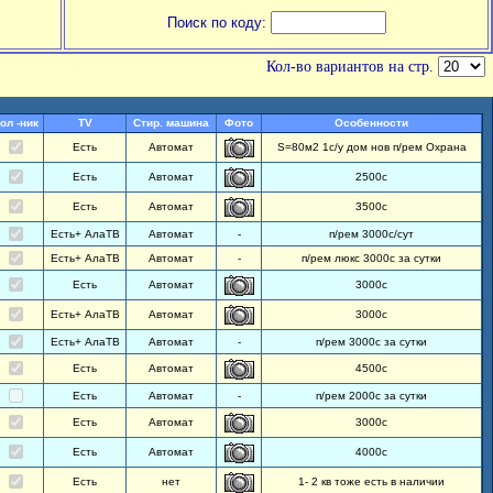
Поиск по коду:
Кол-во вариантов на стр.
ол -ник
TV
Стир. машина
Фото
Особенности
Есть
Автомат
S=80м2 1с/у дом нов п/рем Охрана
Есть
Автомат
2500с
Есть
Автомат
3500с
Есть+ АлаТВ
Автомат
-
п/рем 3000с/сут
Есть+ АлаТВ
Автомат
-
п/рем люкс 3000с за сутки
Есть
Автомат
3000с
Есть+ АлаТВ
Автомат
3000с
Есть+ АлаТВ
Автомат
-
п/рем 3000с за сутки
Есть
Автомат
4500с
Есть
Автомат
-
п/рем 2000с за сутки
Есть
Автомат
3000с
Есть
Автомат
4000с
Есть
нет
1- 2 кв тоже есть в наличии