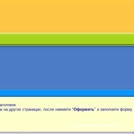
аголовок.
так на других страницах, после нажмите "
Оформить
" и заполните форму.
ПЛАНИРОВКИ КВАРТИР