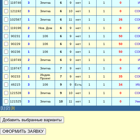
119746
3
Элитка
6
9
нет
1
1
0
И
121192
3
Элитка
6
10
нет
1
1
0
СО
102587
1
Элитка
6
11
нет
1
1
26
СО
119196
2
Нов. Дом
6
9
нет
1
1
0
И
90231
2
106
6
9
нет
1
1
50
СО
90229
3
106
6
9
нет
1
1
50
СО
90236
1
106
6
9
нет
1
1
50
СО
119749
2
Элитка
6
9
нет
1
1
0
И
119747
2
Элитка
7
9
нет
1
1
0
И
Индив.
90233
1
7
9
нет
1
1
35
СО
Проект
46215
3
106
9
9
Есть
1
1
34
Иб
121528
3
Элитка
9
10
нет
1
1
0
СО
121525
3
Элитка
10
11
нет
1
1
0
Ум
[1]
[2]
[
3
]