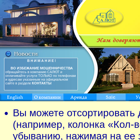
В Н И М А Н И Е !
ВО ИЗБЕЖАНИЕ МОШЕННИЧЕСТВА
обращайтесь в компанию САЛЮТ и
оплачивайте услуги ТОЛЬКО по телефонам
и адресам указанным на официальном
сайте в разделе
КОНТАКТЫ
Вы можете отсортировать 
(например, колонка «Кол-в
убыванию, нажимая на ее 