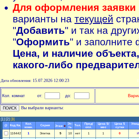
Для оформления заявки 
варианты на
текущей
стран
"
Добавить
" и так на друг
"
Оформить
" и заполните 
Цена, и наличие объекта
какого-либо предварите
Дата обновления:
15.07.2026 12:00:23
П
Вариа
Кол. комнат
от:
до:
Вы выбрали варианты:
[1]
[2]
[
3
]
Кол.
Эт-
Пред/
Цена $/
Цена $
Улиц
@
Код Кв.
Серия
Тел.
Этаж
комн.
ть
опл.
мес
сутки
116442
1
Элитка
5
10
нет
1
1
0
И