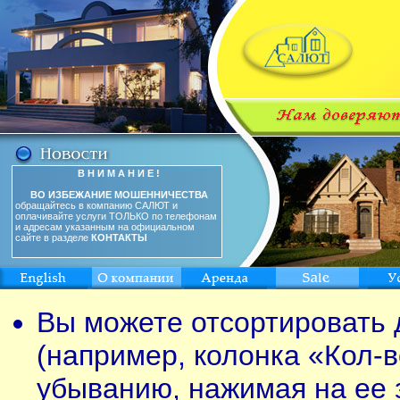
В Н И М А Н И Е !
ВО ИЗБЕЖАНИЕ МОШЕННИЧЕСТВА
обращайтесь в компанию САЛЮТ и
оплачивайте услуги ТОЛЬКО по телефонам
и адресам указанным на официальном
сайте в разделе
КОНТАКТЫ
Вы можете отсортировать 
(например, колонка «Кол-в
убыванию, нажимая на ее 