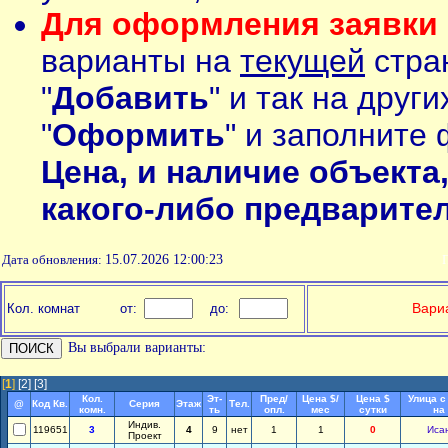
Для оформления заявки 
варианты на
текущей
стран
"
Добавить
" и так на друг
"
Оформить
" и заполните 
Цена, и наличие объекта
какого-либо предварите
Дата обновления:
15.07.2026 12:00:23
П
Вариа
Кол. комнат
от:
до:
Вы выбрали варианты:
[
1
]
[2]
[3]
Кол.
Эт-
Пред/
Цена $/
Цена $
Улица с
@
Код Кв.
Серия
Этаж
Тел.
комн.
ть
опл.
мес
сутки
на
Индив.
119651
3
4
9
нет
1
1
0
Иса
Проект