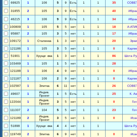
69925
1
106
5
9
Есть
1
1
35
СОВЕ
31855
2
105
3
9
Есть
1
1
40
Ибра
46215
3
106
9
9
Есть
1
1
34
Ибра
100809
1
105
5
5
нет
1
1
18
А-АТИ
95887
2
105
3
5
нет
1
1
17
Ибра
109172
1
Сталинка
1
3
нет
1
1
20
Эрки
121186
1
105
3
5
нет
1
1
0
Карпи
51901
1
Хруще -вка
1
3
нет
1
1
86
Шота Ру
103469
1
105
1
5
нет
1
1
28
121188
1
106
4
9
нет
1
1
0
Ибра
121187
1
106
2
9
нет
1
1
0
Карпи
102587
1
Элитка
6
11
нет
1
1
26
СОВЕ
Индив.
49607
1
1
5
Есть
1
1
25
К. А
Проект
Индив.
122044
1
3
5
нет
1
1
0
Гог
Проект
111337
2
104
5
5
нет
1
1
23
Гог
Индив.
121189
2
3
5
нет
1
1
0
Иса
Проект
51898
1
Хруще -вка
4
4
нет
1
1
Шота Ру
119749
2
Элитка
6
9
нет
1
1
0
Иса