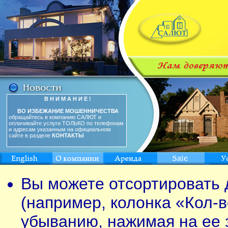
В Н И М А Н И Е !
ВО ИЗБЕЖАНИЕ МОШЕННИЧЕСТВА
обращайтесь в компанию САЛЮТ и
оплачивайте услуги ТОЛЬКО по телефонам
и адресам указанным на официальном
сайте в разделе
КОНТАКТЫ
Вы можете отсортировать 
(например, колонка «Кол-в
убыванию, нажимая на ее 