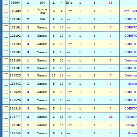
53664
1
104
1
4
Есть
1
1
35
-
Хруще
119408
1
3
4
нет
1
1
0
Шота Рус
-вка
121184
2
106
2
9
нет
1
1
0
СОВЕТ
121191
3
Элитка
4
10
нет
1
1
0
СОВЕТ
121192
3
Элитка
6
10
нет
1
1
0
СОВЕТ
121193
3
Элитка
2
10
нет
1
1
0
СОВЕТ
121194
3
Элитка
2
10
нет
1
1
0
СОВЕТ
122186
1
Элитка
5
10
нет
1
1
0
Уметал
121181
2
Элитка
5
10
нет
1
1
0
СОВЕТ
121525
3
Элитка
10
11
нет
1
1
0
Уметал
116442
1
Элитка
5
10
нет
1
1
0
Исано
121528
3
Элитка
9
10
нет
1
1
0
СОВЕТ
121529
3
Элитка
4
10
нет
1
1
0
СОВЕТ
121316
4
Элитка
5
14
нет
1
1
0
СОВЕТ
103777
2
Элитка
2
16
нет
1
1
21
Панфил
121182
2
Элитка
2
16
нет
1
1
0
Панфил
119746
3
Элитка
6
9
нет
1
1
0
Исано