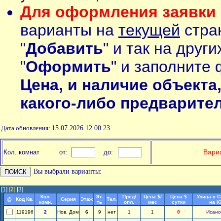
Для оформления заявки 
варианты на
текущей
стран
"
Добавить
" и так на друг
"
Оформить
" и заполните 
Цена, и наличие объекта
какого-либо предварите
Дата обновления:
15.07.2026 12:00:23
П
Вариа
Кол. комнат
от:
до:
Вы выбрали варианты:
[1]
[
2
]
[3]
Кол.
Эт-
Пред/
Цена $/
Цена $
Улица с 
@
Код Кв.
Серия
Этаж
Тел.
комн.
ть
опл.
мес
сутки
на Ю
119196
2
Нов. Дом
6
9
нет
1
1
0
Исано