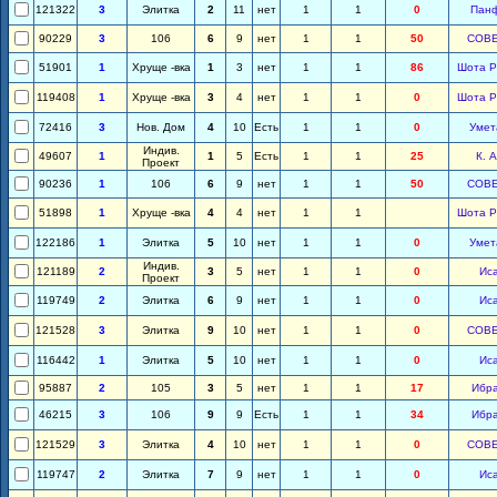
121322
3
Элитка
2
11
нет
1
1
0
Пан
90229
3
106
6
9
нет
1
1
50
СОВ
51901
1
Хруще -вка
1
3
нет
1
1
86
Шота Р
119408
1
Хруще -вка
3
4
нет
1
1
0
Шота Р
72416
3
Нов. Дом
4
10
Есть
1
1
0
Умет
Индив.
49607
1
1
5
Есть
1
1
25
К. 
Проект
90236
1
106
6
9
нет
1
1
50
СОВ
51898
1
Хруще -вка
4
4
нет
1
1
Шота Р
122186
1
Элитка
5
10
нет
1
1
0
Умет
Индив.
121189
2
3
5
нет
1
1
0
Ис
Проект
119749
2
Элитка
6
9
нет
1
1
0
Ис
121528
3
Элитка
9
10
нет
1
1
0
СОВ
116442
1
Элитка
5
10
нет
1
1
0
Ис
95887
2
105
3
5
нет
1
1
17
Ибр
46215
3
106
9
9
Есть
1
1
34
Ибр
121529
3
Элитка
4
10
нет
1
1
0
СОВ
119747
2
Элитка
7
9
нет
1
1
0
Ис