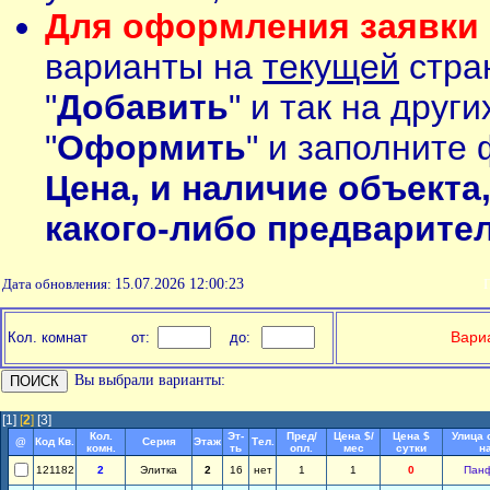
Для оформления заявки 
варианты на
текущей
стран
"
Добавить
" и так на друг
"
Оформить
" и заполните 
Цена, и наличие объекта
какого-либо предварите
Дата обновления:
15.07.2026 12:00:23
П
Вариа
Кол. комнат
от:
до:
Вы выбрали варианты:
[1]
[
2
]
[3]
Кол.
Эт-
Пред/
Цена $/
Цена $
Улица 
@
Код Кв.
Серия
Этаж
Тел.
комн.
ть
опл.
мес
сутки
н
121182
2
Элитка
2
16
нет
1
1
0
Пан