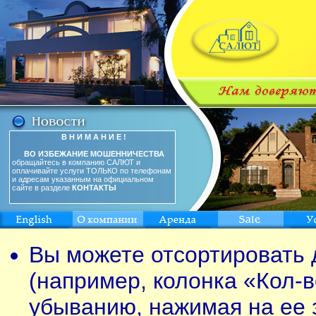
В Н И М А Н И Е !
ВО ИЗБЕЖАНИЕ МОШЕННИЧЕСТВА
обращайтесь в компанию САЛЮТ и
оплачивайте услуги ТОЛЬКО по телефонам
и адресам указанным на официальном
сайте в разделе
КОНТАКТЫ
Вы можете отсортировать 
(например, колонка «Кол-в
убыванию, нажимая на ее 