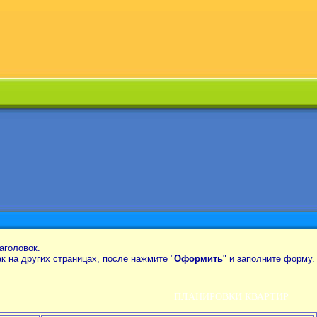
аголовок.
так на других страницах, после нажмите "
Оформить
" и заполните форму.
ПЛАНИРОВКИ КВАРТИР