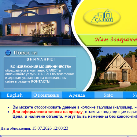
В Н И М А Н И Е !
ВО ИЗБЕЖАНИЕ МОШЕННИЧЕСТВА
обращайтесь в компанию САЛЮТ и
оплачивайте услуги ТОЛЬКО по телефонам
и адресам указанным на официальном
сайте в разделе
КОНТАКТЫ
Вы можете отсортировать данные в колонке таблицы (например, к
Для оформления заявки на аренду
,
отметьте подходящие вари
Цена, и наличие объекта, могут быть изменены без какого-л
Дата обновления:
15.07.2026 12:00:23