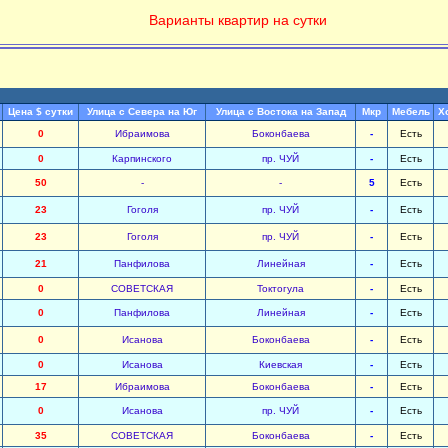
Варианты квартир на сутки
Цена $ сутки
Улица с Севера на Юг
Улица с Востока на Запад
Мкр
Мебель
Х
0
Ибраимова
Боконбаева
-
Есть
0
Карпинского
пр. ЧУЙ
-
Есть
50
-
-
5
Есть
23
Гоголя
пр. ЧУЙ
-
Есть
23
Гоголя
пр. ЧУЙ
-
Есть
21
Панфилова
Линейная
-
Есть
0
СОВЕТСКАЯ
Токтогула
-
Есть
0
Панфилова
Линейная
-
Есть
0
Исанова
Боконбаева
-
Есть
0
Исанова
Киевская
-
Есть
17
Ибраимова
Боконбаева
-
Есть
0
Исанова
пр. ЧУЙ
-
Есть
35
СОВЕТСКАЯ
Боконбаева
-
Есть