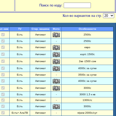
Поиск по коду:
Кол-во вариантов на стр.
ол -ник
TV
Стир. машина
Фото
Особенности
Есть
Автомат
2500с
Есть
Автомат
-
2500с
Есть
Автомат
евро
Есть
Автомат
хор/с 1500с
Есть
Автомат
2кв -1500 сом
Есть
Автомат
4000с за сутки
Есть
Автомат
-
3500с за сутки
Есть
Автомат
4000с за сутки
Есть
Автомат
3000с
Есть
Автомат
-
3000 1,5 к кв
Есть
Автомат
-
1300с\с
Есть
Автомат
3000с
Есть+ АлаТВ
Автомат
-
п/рем 2000с/сут