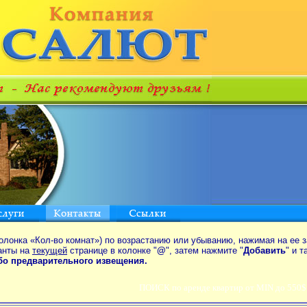
олонка «Кол-во комнат») по возрастанию или убыванию, нажимая на ее з
анты на
текущей
странице в колонке "
@
", затем нажмите "
Добавить
" и 
ибо предварительного извещения.
ПОИСК по аренде квартир от MIN до 550$