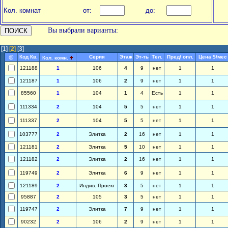
Кол. комнат
от:
до:
Вы выбрали варианты:
[1]
[
2
]
[3]
@
Код Кв.
Серия
Этаж
Эт-ть
Тел.
Пред/ опл.
Цена $/мес
Кол. комн.
121188
1
106
4
9
нет
1
1
121187
1
106
2
9
нет
1
1
85560
1
104
1
4
Есть
1
1
111334
2
104
5
5
нет
1
1
111337
2
104
5
5
нет
1
1
103777
2
Элитка
2
16
нет
1
1
121181
2
Элитка
5
10
нет
1
1
121182
2
Элитка
2
16
нет
1
1
119749
2
Элитка
6
9
нет
1
1
121189
2
Индив. Проект
3
5
нет
1
1
95887
2
105
3
5
нет
1
1
119747
2
Элитка
7
9
нет
1
1
90232
2
106
2
9
нет
1
1