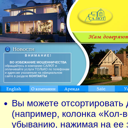
В Н И М А Н И Е !
ВО ИЗБЕЖАНИЕ МОШЕННИЧЕСТВА
обращайтесь в компанию САЛЮТ и
оплачивайте услуги ТОЛЬКО по телефонам
и адресам указанным на официальном
сайте в разделе
КОНТАКТЫ
Вы можете отсортировать 
(например, колонка «Кол-в
убыванию, нажимая на ее 