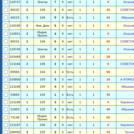
119747
2
Элитка
7
9
нет
1
1
0
Исанов
90232
2
106
2
9
нет
1
1
35
СОВЕТС
46215
3
106
9
9
Есть
1
1
34
Ибраим
119196
2
Нов. Дом
6
9
нет
1
1
0
Исанов
Индив.
119651
3
4
9
нет
1
1
0
Исанов
Проект
90231
2
106
6
9
нет
1
1
50
СОВЕТС
119746
3
Элитка
6
9
нет
1
1
0
Исанов
103469
1
105
1
5
нет
1
1
28
-
121184
2
106
2
9
нет
1
1
0
СОВЕТС
85560
1
104
1
4
Есть
1
1
50
-
100809
1
105
5
5
нет
1
1
18
А-АТИНС
121188
1
106
4
9
нет
1
1
0
Ибраим
53664
1
104
1
4
Есть
1
1
35
-
121186
1
105
3
5
нет
1
1
0
Карпинск
31855
2
105
3
9
Есть
1
1
40
Ибраим
Индив.
73148
3
5
5
Есть
1
1
60
-
Проект
121187
1
106
2
9
нет
1
1
0
Карпинск
108450
3
105
2
5
нет
1
1
43
Гогол