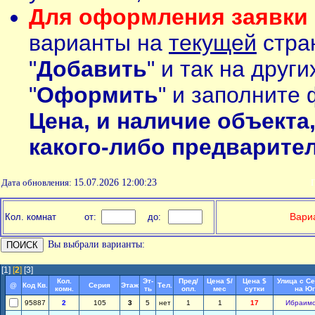
Для оформления заявки 
варианты на
текущей
стран
"
Добавить
" и так на друг
"
Оформить
" и заполните 
Цена, и наличие объекта
какого-либо предварите
Дата обновления:
15.07.2026 12:00:23
П
Вариа
Кол. комнат
от:
до:
Вы выбрали варианты:
[1]
[
2
]
[3]
Кол.
Эт-
Пред/
Цена $/
Цена $
Улица с С
@
Код Кв.
Серия
Этаж
Тел.
комн.
ть
опл.
мес
сутки
на Юг
95887
2
105
3
5
нет
1
1
17
Ибраим