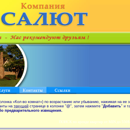
олонка «Кол-во комнат») по возрастанию или убыванию, нажимая на ее з
анты на
текущей
странице в колонке "
@
", затем нажмите "
Добавить
" и 
ибо предварительного извещения.
ПОИСК по аренде квартир от MIN до 550$