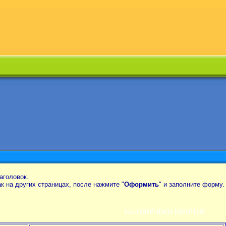
аголовок.
так на других страницах, после нажмите "
Оформить
" и заполните форму.
ПЛАНИРОВКИ КВАРТИР