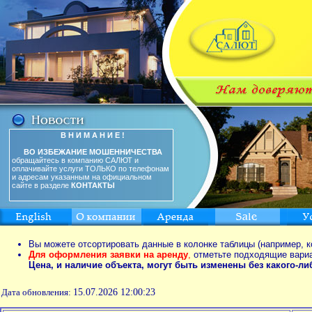
В Н И М А Н И Е !
ВО ИЗБЕЖАНИЕ МОШЕННИЧЕСТВА
обращайтесь в компанию САЛЮТ и
оплачивайте услуги ТОЛЬКО по телефонам
и адресам указанным на официальном
сайте в разделе
КОНТАКТЫ
Вы можете отсортировать данные в колонке таблицы (например, к
Для оформления заявки на аренду
,
отметьте подходящие вари
Цена, и наличие объекта, могут быть изменены без какого-л
Дата обновления:
15.07.2026 12:00:23