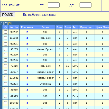
Кол. комнат
от:
до:
Вы выбрали варианты:
[1]
[2]
[
3
]
@
Код Кв.
Кол. комн.
Серия
Этаж
Эт-ть
Тел.
Пред/ опл.
Цена $/ме
90232
2
106
2
9
нет
1
1
119196
2
Нов. Дом
6
9
нет
1
1
90231
2
106
6
9
нет
1
1
90235
1
Индив. Проект
4
5
нет
1
1
90229
3
106
6
9
нет
1
1
90236
1
106
6
9
нет
1
1
72416
3
Нов. Дом
4
10
Есть
1
1
49607
1
Индив. Проект
1
5
Есть
1
1
119651
3
Индив. Проект
4
9
нет
1
1
90234
1
Сталинка
1
3
нет
1
1
31855
2
105
3
9
Есть
1
1
69925
1
106
5
9
Есть
1
1
108450
3
105
2
5
нет
1
1