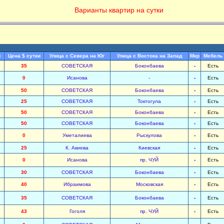
Варианты квартир на сутки
с
Цена $ сутки
Улица с Севера на Юг
Улица с Востока на Запад
Мкр
Мебель
35
СОВЕТСКАЯ
Боконбаева
-
Есть
0
Исанова
-
-
Есть
50
СОВЕТСКАЯ
Боконбаева
-
Есть
25
СОВЕТСКАЯ
Токтогула
-
Есть
50
СОВЕТСКАЯ
Боконбаева
-
Есть
50
СОВЕТСКАЯ
Боконбаева
-
Есть
0
Уметалиева
Рыскулова
-
Есть
25
К. Акиева
Киевская
-
Есть
0
Исанова
пр. ЧУЙ
-
Есть
30
СОВЕТСКАЯ
Боконбаева
-
Есть
40
Ибраимова
Московская
-
Есть
35
СОВЕТСКАЯ
Боконбаева
-
Есть
43
Гоголя
пр. ЧУЙ
-
Есть