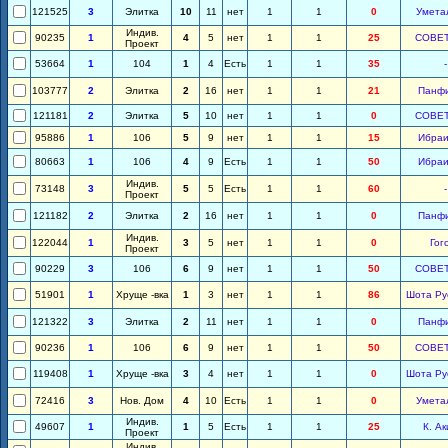
121525
3
Элитка
10
11
нет
1
1
0
Умета
Индив.
90235
1
4
5
нет
1
1
25
СОВЕ
Проект
53664
1
104
1
4
Есть
1
1
35
-
103777
2
Элитка
2
16
нет
1
1
21
Панф
121181
2
Элитка
5
10
нет
1
1
0
СОВЕ
95886
1
106
5
9
нет
1
1
15
Ибра
80663
1
106
4
9
Есть
1
1
50
Ибра
Индив.
73148
3
5
5
Есть
1
1
60
-
Проект
121182
2
Элитка
2
16
нет
1
1
0
Панф
Индив.
122044
1
3
5
нет
1
1
0
Гог
Проект
90229
3
106
6
9
нет
1
1
50
СОВЕ
51901
1
Хруще -вка
1
3
нет
1
1
86
Шота Ру
121322
3
Элитка
2
11
нет
1
1
0
Панф
90236
1
106
6
9
нет
1
1
50
СОВЕ
119408
1
Хруще -вка
3
4
нет
1
1
0
Шота Ру
72416
3
Нов. Дом
4
10
Есть
1
1
0
Умета
Индив.
49607
1
1
5
Есть
1
1
25
К. А
Проект
Индив.