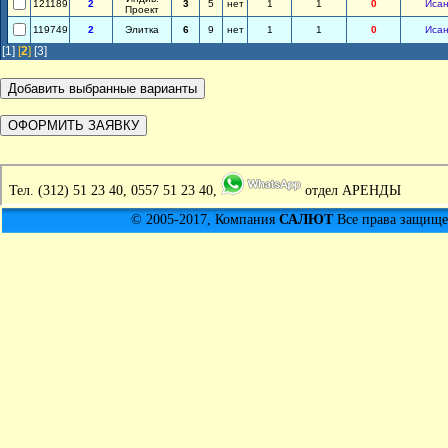
121189
2
3
5
нет
1
1
0
Иса
Проект
119749
2
Элитка
6
9
нет
1
1
0
Иса
[1]
[
2
]
[3]
Тел.
(312) 51 23 40, 0557 51 23 40,
отдел АРЕНДЫ
© 2005-2017, Компания
САЛЮТ
Все права защищен