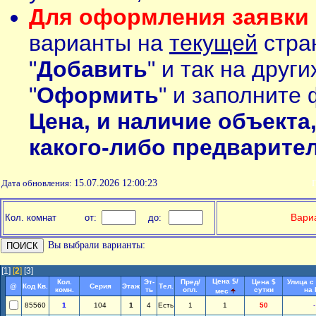
Для оформления заявки 
варианты на
текущей
стран
"
Добавить
" и так на друг
"
Оформить
" и заполните 
Цена, и наличие объекта
какого-либо предварите
Дата обновления:
15.07.2026 12:00:23
П
Вариа
Кол. комнат
от:
до:
Вы выбрали варианты:
[1]
[
2
]
[3]
Цена $/
Кол.
Эт-
Пред/
Цена $
Улица с
@
Код Кв.
Серия
Этаж
Тел.
комн.
ть
опл.
сутки
на
мес
85560
1
104
1
4
Есть
1
1
50
-