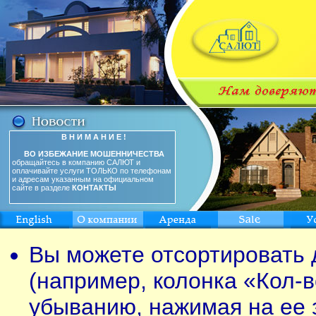
В Н И М А Н И Е !
ВО ИЗБЕЖАНИЕ МОШЕННИЧЕСТВА
обращайтесь в компанию САЛЮТ и
оплачивайте услуги ТОЛЬКО по телефонам
и адресам указанным на официальном
сайте в разделе
КОНТАКТЫ
Вы можете отсортировать 
(например, колонка «Кол-в
убыванию, нажимая на ее 