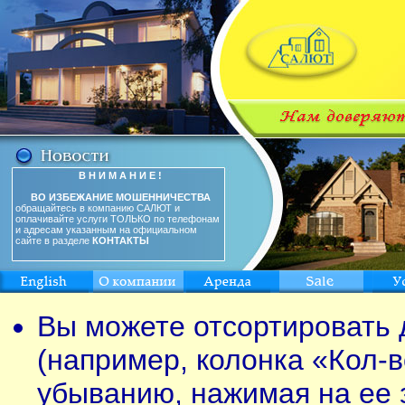
В Н И М А Н И Е !
ВО ИЗБЕЖАНИЕ МОШЕННИЧЕСТВА
обращайтесь в компанию САЛЮТ и
оплачивайте услуги ТОЛЬКО по телефонам
и адресам указанным на официальном
сайте в разделе
КОНТАКТЫ
Вы можете отсортировать 
(например, колонка «Кол-в
убыванию, нажимая на ее 