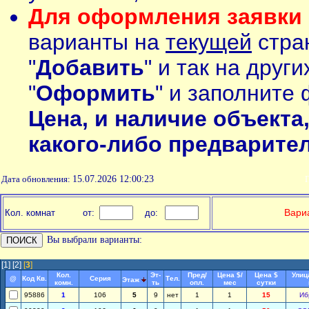
Для оформления заявки 
варианты на
текущей
стран
"
Добавить
" и так на друг
"
Оформить
" и заполните 
Цена, и наличие объекта
какого-либо предварите
Дата обновления:
15.07.2026 12:00:23
П
Вариа
Кол. комнат
от:
до:
Вы выбрали варианты:
[1]
[2]
[
3
]
Кол.
Эт-
Пред/
Цена $/
Цена $
Улиц
@
Код Кв.
Серия
Тел.
Этаж
комн.
ть
опл.
мес
сутки
95886
1
106
5
9
нет
1
1
15
Иб