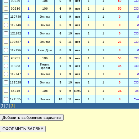
90229
3
106
6
9
нет
1
1
50
СО
90236
1
106
6
9
нет
1
1
50
СО
119749
2
Элитка
6
9
нет
1
1
0
И
119746
3
Элитка
6
9
нет
1
1
0
И
121192
3
Элитка
6
10
нет
1
1
0
СО
102587
1
Элитка
6
11
нет
1
1
26
СО
119196
2
Нов. Дом
6
9
нет
1
1
0
И
90231
2
106
6
9
нет
1
1
50
СО
Индив.
90233
1
7
9
нет
1
1
35
СО
Проект
119747
2
Элитка
7
9
нет
1
1
0
И
121528
3
Элитка
9
10
нет
1
1
0
СО
46215
3
106
9
9
Есть
1
1
34
Иб
121525
3
Элитка
10
11
нет
1
1
0
Ум
[1]
[2]
[
3
]