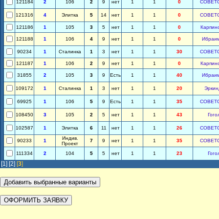
121184
2
106
2
9
нет
1
1
0
СОВЕТ
121316
4
Элитка
5
14
нет
1
1
0
СОВЕТ
121186
1
105
3
5
нет
1
1
0
Карпин
121188
1
106
4
9
нет
1
1
0
Ибраи
90234
1
Сталинка
1
3
нет
1
1
30
СОВЕТ
121187
1
106
2
9
нет
1
1
0
Карпин
31855
2
105
3
9
Есть
1
1
40
Ибраи
109172
1
Сталинка
1
3
нет
1
1
20
Эркин
69925
1
106
5
9
Есть
1
1
35
СОВЕТ
108450
3
105
2
5
нет
1
1
43
Гого
102587
1
Элитка
6
11
нет
1
1
26
СОВЕТ
Индив.
90233
1
7
9
нет
1
1
35
СОВЕТ
Проект
111334
2
104
5
5
нет
1
1
23
Гого
[1]
[2]
[
3
]