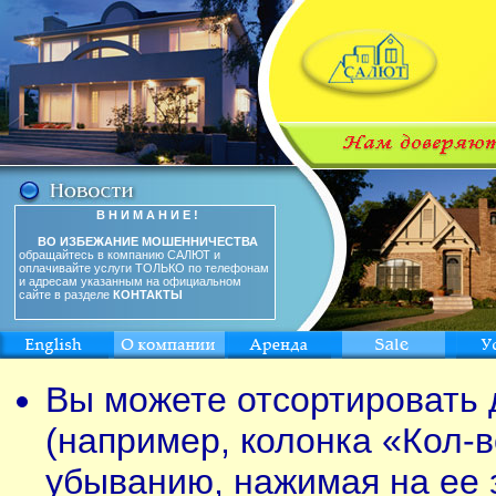
В Н И М А Н И Е !
ВО ИЗБЕЖАНИЕ МОШЕННИЧЕСТВА
обращайтесь в компанию САЛЮТ и
оплачивайте услуги ТОЛЬКО по телефонам
и адресам указанным на официальном
сайте в разделе
КОНТАКТЫ
Вы можете отсортировать 
(например, колонка «Кол-в
убыванию, нажимая на ее 