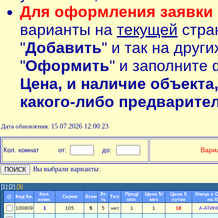
Для оформления заявки 
варианты на
текущей
стран
"
Добавить
" и так на друг
"
Оформить
" и заполните 
Цена, и наличие объекта
какого-либо предварите
Дата обновления:
15.07.2026 12:00:23
П
Вариа
Кол. комнат
от:
до:
Вы выбрали варианты:
[1]
[2]
[
3
]
Кол.
Эт-
Пред/
Цена $/
Цена $
Улица с 
@
Код Кв.
Серия
Этаж
Тел.
комн.
ть
опл.
мес
сутки
на 
100809
1
105
5
5
нет
1
1
18
А-АТИН