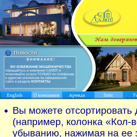
В Н И М А Н И Е !
ВО ИЗБЕЖАНИЕ МОШЕННИЧЕСТВА
обращайтесь в компанию САЛЮТ и
оплачивайте услуги ТОЛЬКО по телефонам
и адресам указанным на официальном
сайте в разделе
КОНТАКТЫ
Вы можете отсортировать 
(например, колонка «Кол-в
убыванию, нажимая на ее 