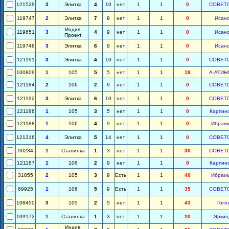
121529
3
Элитка
4
10
нет
1
1
0
СОВЕТ
119747
2
Элитка
7
9
нет
1
1
0
Исан
Индив.
119651
3
4
9
нет
1
1
0
Исан
Проект
119746
3
Элитка
6
9
нет
1
1
0
Исан
121191
3
Элитка
4
10
нет
1
1
0
СОВЕТ
100809
1
105
5
5
нет
1
1
18
А-АТИН
121184
2
106
2
9
нет
1
1
0
СОВЕТ
121192
3
Элитка
6
10
нет
1
1
0
СОВЕТ
121186
1
105
3
5
нет
1
1
0
Карпин
121188
1
106
4
9
нет
1
1
0
Ибраи
121316
4
Элитка
5
14
нет
1
1
0
СОВЕТ
90234
1
Сталинка
1
3
нет
1
1
30
СОВЕТ
121187
1
106
2
9
нет
1
1
0
Карпин
31855
2
105
3
9
Есть
1
1
40
Ибраи
69925
1
106
5
9
Есть
1
1
35
СОВЕТ
108450
3
105
2
5
нет
1
1
43
Гого
109172
1
Сталинка
1
3
нет
1
1
20
Эркин
Индив.