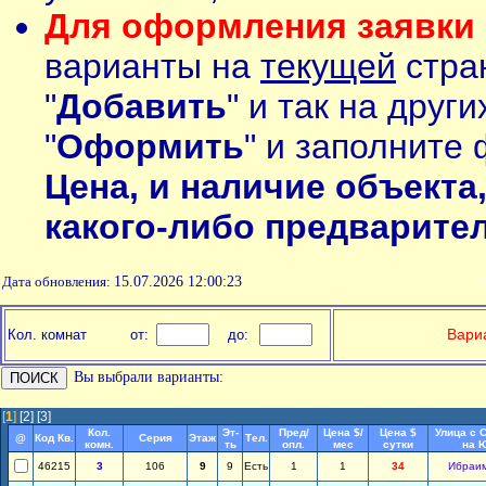
Для оформления заявки 
варианты на
текущей
стран
"
Добавить
" и так на друг
"
Оформить
" и заполните 
Цена, и наличие объекта
какого-либо предварите
Дата обновления:
15.07.2026 12:00:23
П
Вариа
Кол. комнат
от:
до:
Вы выбрали варианты:
[
1
]
[2]
[3]
Кол.
Эт-
Пред/
Цена $/
Цена $
Улица с 
@
Код Кв.
Серия
Этаж
Тел.
комн.
ть
опл.
мес
сутки
на 
46215
3
106
9
9
Есть
1
1
34
Ибраи