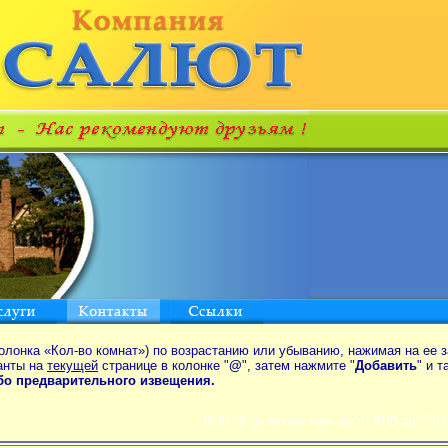
олонка «Кол-во комнат») по возрастанию или убыванию, нажимая на ее з
анты на
текущей
странице в колонке "
@
", затем нажмите "
Добавить
" и 
ибо предварительного извещения.
ПОИСК по аренде квартир от MIN до 550$