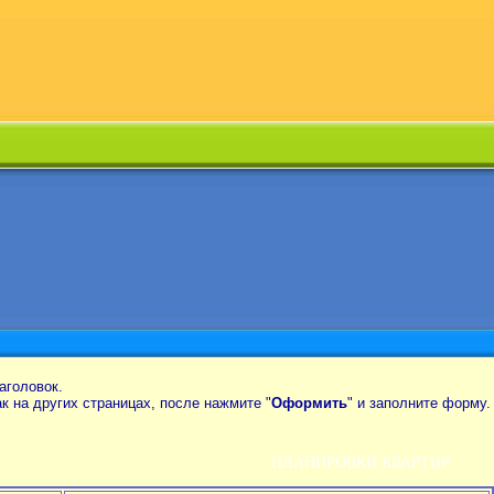
аголовок.
так на других страницах, после нажмите "
Оформить
" и заполните форму.
ПЛАНИРОВКИ КВАРТИР