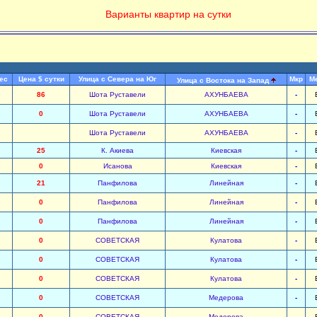
Варианты квартир на сутки
ес
Цена $ сутки
Улица с Севера на Юг
Мкр
М
Улица с Востока на Запад
86
Шота Руставели
АХУНБАЕВА
-
0
Шота Руставели
АХУНБАЕВА
-
Шота Руставели
АХУНБАЕВА
-
25
К. Акиева
Киевская
-
0
Исанова
Киевская
-
21
Панфилова
Линейная
-
0
Панфилова
Линейная
-
0
Панфилова
Линейная
-
0
СОВЕТСКАЯ
Кулатова
-
0
СОВЕТСКАЯ
Кулатова
-
0
СОВЕТСКАЯ
Кулатова
-
0
СОВЕТСКАЯ
Медерова
-
0
СОВЕТСКАЯ
Медерова
-