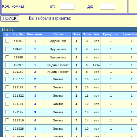
Кол. комнат
от:
до:
Вы выбрали варианты:
[1]
[
2
]
[3]
@
Код Кв.
Кол. комн.
Серия
Этаж
Эт-ть
Тел.
Пред/ опл.
Цена $/м
51901
1
Хруще -вка
1
3
нет
1
1
119408
1
Хруще -вка
3
4
нет
1
1
51898
1
Хруще -вка
4
4
нет
1
1
49607
1
Индив. Проект
1
5
Есть
1
1
121189
2
Индив. Проект
3
5
нет
1
1
103777
2
Элитка
2
16
нет
1
1
121182
2
Элитка
2
16
нет
1
1
121322
3
Элитка
2
11
нет
1
1
121191
3
Элитка
4
10
нет
1
1
121192
3
Элитка
6
10
нет
1
1
121316
4
Элитка
5
14
нет
1
1
121528
3
Элитка
9
10
нет
1
1
121529
3
Элитка
4
10
нет
1
1