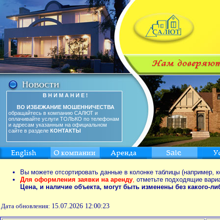
В Н И М А Н И Е !
ВО ИЗБЕЖАНИЕ МОШЕННИЧЕСТВА
обращайтесь в компанию САЛЮТ и
оплачивайте услуги ТОЛЬКО по телефонам
и адресам указанным на официальном
сайте в разделе
КОНТАКТЫ
Вы можете отсортировать данные в колонке таблицы (например, к
Для оформления заявки на аренду
,
отметьте подходящие вари
Цена, и наличие объекта, могут быть изменены без какого-л
Дата обновления:
15.07.2026 12:00:23