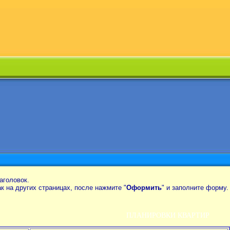
аголовок.
так на других страницах, после нажмите "
Оформить
" и заполните форму.
ПЛАНИРОВКИ КВАРТИР