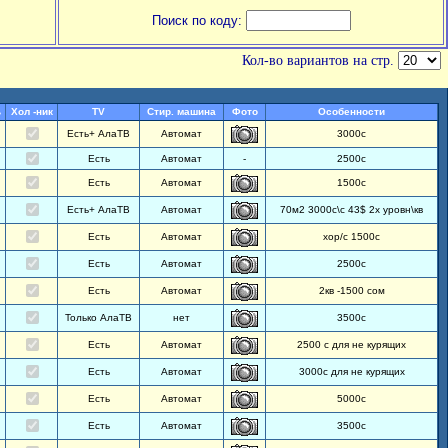
Поиск по коду:
Кол-во вариантов на стр.
ь
Хол -ник
TV
Стир. машина
Фото
Особенности
Есть+ АлаТВ
Автомат
3000с
Есть
Автомат
-
2500с
Есть
Автомат
1500с
Есть+ АлаТВ
Автомат
70м2 3000с\с 43$ 2х уровн\кв
Есть
Автомат
хор/с 1500с
Есть
Автомат
2500с
Есть
Автомат
2кв -1500 сом
Только АлаТВ
нет
3500с
Есть
Автомат
2500 с для не курящих
Есть
Автомат
3000с для не курящих
Есть
Автомат
5000с
Есть
Автомат
3500с