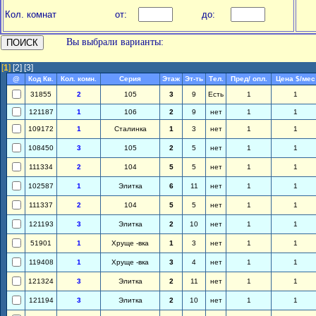
Кол. комнат
от:
до:
Вы выбрали варианты:
[
1
]
[2]
[3]
@
Код Кв.
Кол. комн.
Серия
Этаж
Эт-ть
Тел.
Пред/ опл.
Цена $/мес
31855
2
105
3
9
Есть
1
1
121187
1
106
2
9
нет
1
1
109172
1
Сталинка
1
3
нет
1
1
108450
3
105
2
5
нет
1
1
111334
2
104
5
5
нет
1
1
102587
1
Элитка
6
11
нет
1
1
111337
2
104
5
5
нет
1
1
121193
3
Элитка
2
10
нет
1
1
51901
1
Хруще -вка
1
3
нет
1
1
119408
1
Хруще -вка
3
4
нет
1
1
121324
3
Элитка
2
11
нет
1
1
121194
3
Элитка
2
10
нет
1
1