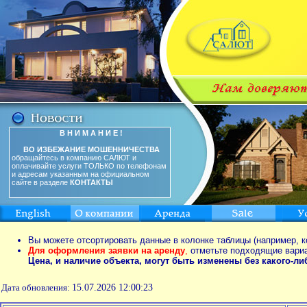
В Н И М А Н И Е !
ВО ИЗБЕЖАНИЕ МОШЕННИЧЕСТВА
обращайтесь в компанию САЛЮТ и
оплачивайте услуги ТОЛЬКО по телефонам
и адресам указанным на официальном
сайте в разделе
КОНТАКТЫ
Вы можете отсортировать данные в колонке таблицы (например, к
Для оформления заявки на аренду
,
отметьте подходящие вари
Цена, и наличие объекта, могут быть изменены без какого-л
Дата обновления:
15.07.2026 12:00:23