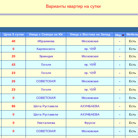
Варианты квартир на сутки
Цена $ сутки
Улица с Севера на Юг
Улица с Востока на Запад
Мебел
Мкр
40
Ибраимова
Московская
-
Есть
0
Карпинского
пр. ЧУЙ
-
Есть
20
Эркиндик
Московская
-
Есть
43
Гоголя
пр. ЧУЙ
-
Есть
23
Гоголя
пр. ЧУЙ
-
Есть
26
СОВЕТСКАЯ
Московская
-
Есть
23
Гоголя
пр. ЧУЙ
-
Есть
0
СОВЕТСКАЯ
Московская
-
Есть
86
Шота Руставели
АХУНБАЕВА
-
Есть
0
Шота Руставели
АХУНБАЕВА
-
Есть
0
Уметалиева
Фрунзе
-
Есть
0
СОВЕТСКАЯ
Московская
-
Есть