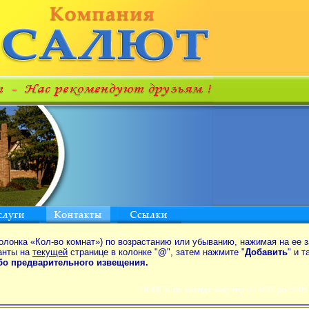
олонка «Кол-во комнат») по возрастанию или убыванию, нажимая на ее з
анты на
текущей
странице в колонке "
@
", затем нажмите "
Добавить
" и 
ибо предварительного извещения.
ПОИСК по аренде квартир от MIN до 550$