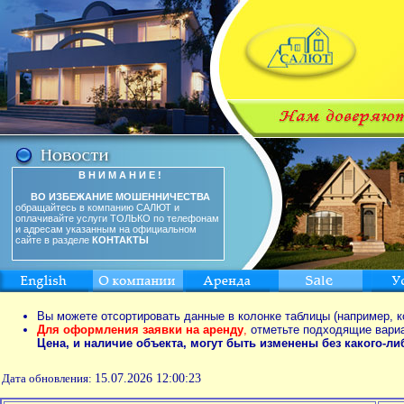
В Н И М А Н И Е !
ВО ИЗБЕЖАНИЕ МОШЕННИЧЕСТВА
обращайтесь в компанию САЛЮТ и
оплачивайте услуги ТОЛЬКО по телефонам
и адресам указанным на официальном
сайте в разделе
КОНТАКТЫ
Вы можете отсортировать данные в колонке таблицы (например, к
Для оформления заявки на аренду
,
отметьте подходящие вари
Цена, и наличие объекта, могут быть изменены без какого-л
Дата обновления:
15.07.2026 12:00:23