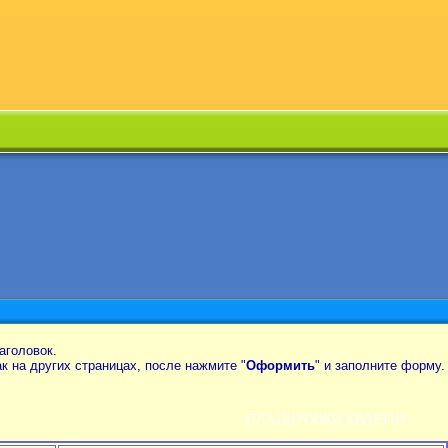
аголовок.
так на других страницах, после нажмите "
Оформить
" и заполните форму.
ПЛАНИРОВКИ КВАРТИР