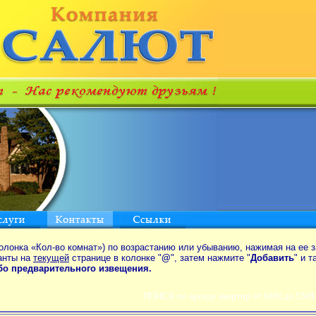
олонка «Кол-во комнат») по возрастанию или убыванию, нажимая на ее з
анты на
текущей
странице в колонке "
@
", затем нажмите "
Добавить
" и 
ибо предварительного извещения.
ПОИСК по аренде квартир от MIN до 550$