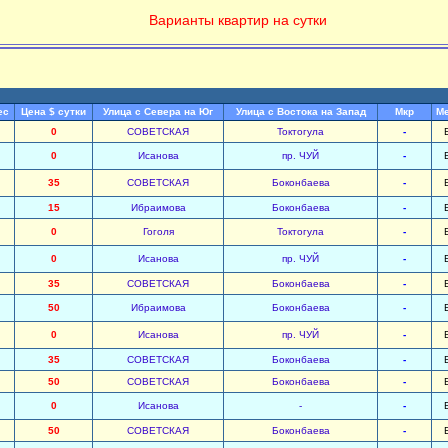
Варианты квартир на сутки
ес
Цена $ сутки
Улица с Севера на Юг
Улица с Востока на Запад
Мкр
М
0
СОВЕТСКАЯ
Токтогула
-
0
Исанова
пр. ЧУЙ
-
35
СОВЕТСКАЯ
Боконбаева
-
15
Ибраимова
Боконбаева
-
0
Гоголя
Токтогула
-
0
Исанова
пр. ЧУЙ
-
35
СОВЕТСКАЯ
Боконбаева
-
50
Ибраимова
Боконбаева
-
0
Исанова
пр. ЧУЙ
-
35
СОВЕТСКАЯ
Боконбаева
-
50
СОВЕТСКАЯ
Боконбаева
-
0
Исанова
-
-
50
СОВЕТСКАЯ
Боконбаева
-