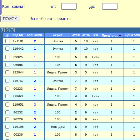
Кол. комнат
от:
до:
Вы выбрали варианты:
[1]
[
2
]
[3]
@
Код Кв.
Кол. комн.
Серия
Этаж
Эт-ть
Тел.
Цена $/м
Пред/ опл.
121181
2
Элитка
5
10
нет
1
1
116442
1
Элитка
5
10
нет
1
1
69925
1
106
5
9
Есть
1
1
95886
1
106
5
9
нет
1
1
122044
1
Индив. Проект
3
5
нет
1
1
119747
2
Элитка
7
9
нет
1
1
90233
1
Индив. Проект
7
9
нет
1
1
80663
1
106
4
9
Есть
1
1
119651
3
Индив. Проект
4
9
нет
1
1
90232
2
106
2
9
нет
1
1
90229
3
106
6
9
нет
1
1
119196
2
Нов. Дом
6
9
нет
1
1
90236
1
106
6
9
нет
1
1