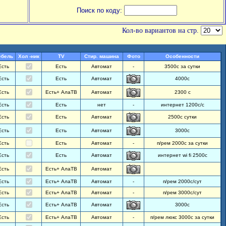
Поиск по коду:
Кол-во вариантов на стр.
ебель
Хол -ник
TV
Стир. машина
Фото
Особенности
Есть
Есть
Автомат
-
3500с за сутки
Есть
Есть
Автомат
4000с
Есть
Есть+ АлаТВ
Автомат
2300 с
Есть
Есть
нет
-
интернет 1200с/с
Есть
Есть
Автомат
2500с сутки
Есть
Есть
Автомат
3000с
Есть
Есть
Автомат
-
п/рем 2000с за сутки
Есть
Есть
Автомат
интернет wi fi 2500с
Есть
Есть+ АлаТВ
Автомат
Есть
Есть+ АлаТВ
Автомат
-
п/рем 2000с/сут
Есть
Есть+ АлаТВ
Автомат
-
п/рем 3000с/сут
Есть
Есть+ АлаТВ
Автомат
3000с
Есть
Есть+ АлаТВ
Автомат
-
п/рем люкс 3000с за сутки