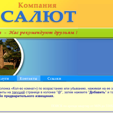
олонка «Кол-во комнат») по возрастанию или убыванию, нажимая на ее з
анты на
текущей
странице в колонке "
@
", затем нажмите "
Добавить
" и 
ибо предварительного извещения.
ПОИСК по аренде квартир от MIN до 550$