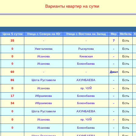
Варианты квартир на сутки
Цена $ сутки
Улица с Севера на Юг
Улица с Востока на Запад
Мкр
Мебель
Х
35
-
-
7
Есть
0
Уметалиева
Рыскулова
-
Есть
0
Исанова
Киевская
-
Есть
0
Исанова
Боконбаева
-
Есть
60
-
-
Джал
Есть
86
Шота Руставели
АХУНБАЕВА
-
Есть
0
Исанова
пр. ЧУЙ
-
Есть
17
Ибраимова
Боконбаева
-
Есть
34
Ибраимова
Боконбаева
-
Есть
0
Шота Руставели
АХУНБАЕВА
-
Есть
0
Исанова
пр. ЧУЙ
-
Есть
0
Исанова
Боконбаева
-
Есть
Шота Руставели
АХУНБАЕВА
-
Есть