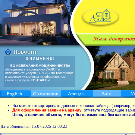
В Н И М А Н И Е !
ВО ИЗБЕЖАНИЕ МОШЕННИЧЕСТВА
обращайтесь в компанию САЛЮТ и
оплачивайте услуги ТОЛЬКО по телефонам
и адресам указанным на официальном
сайте в разделе
КОНТАКТЫ
Вы можете отсортировать данные в колонке таблицы (например, к
Для оформления заявки на аренду
,
отметьте подходящие вари
Цена, и наличие объекта, могут быть изменены без какого-л
Дата обновления:
15.07.2026 12:00:23