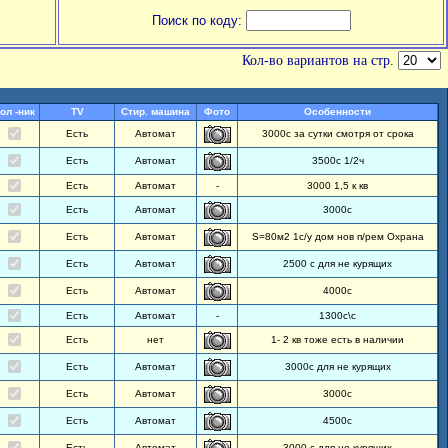
Поиск по коду:
Кол-во вариантов на стр.
ол -ник
TV
Стир. машина
Фото
Особенности
Есть
Автомат
3000с за сутки смотря от срока
Есть
Автомат
3500с 1/2ч
Есть
Автомат
-
3000 1,5 к кв
Есть
Автомат
3000с
Есть
Автомат
S=80м2 1с/у дом нов п/рем Охрана
Есть
Автомат
2500 с для не курящих
Есть
Автомат
4000с
Есть
Автомат
-
1300с\с
Есть
нет
1- 2 кв тоже есть в наличии
Есть
Автомат
3000с для не курящих
Есть
Автомат
3000с
Есть
Автомат
4500с
Есть
Автомат
3000 с для не курящих