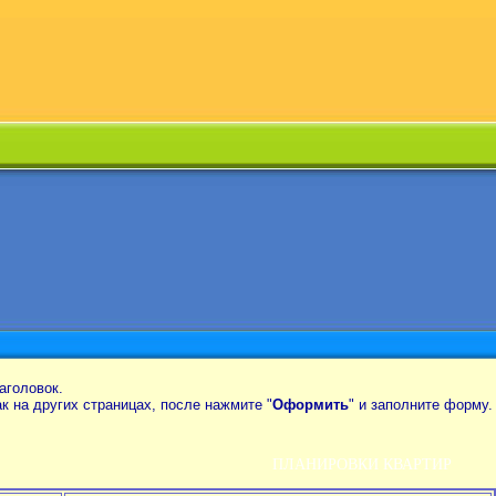
аголовок.
так на других страницах, после нажмите "
Оформить
" и заполните форму.
ПЛАНИРОВКИ КВАРТИР