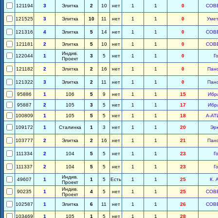
121194
3
Элитка
2
10
нет
1
1
0
СОВ
121525
3
Элитка
10
11
нет
1
1
0
Уме
121316
4
Элитка
5
14
нет
1
1
0
СОВ
121181
2
Элитка
5
10
нет
1
1
0
СОВ
Индив.
122044
1
3
5
нет
1
1
0
Г
Проект
121182
2
Элитка
2
16
нет
1
1
0
Пан
121322
3
Элитка
2
11
нет
1
1
0
Пан
95886
1
106
5
9
нет
1
1
15
Ибр
95887
2
105
3
5
нет
1
1
17
Ибр
100809
1
105
5
5
нет
1
1
18
А-АТ
109172
1
Сталинка
1
3
нет
1
1
20
Эр
103777
2
Элитка
2
16
нет
1
1
21
Пан
111334
2
104
5
5
нет
1
1
23
Г
111337
2
104
5
5
нет
1
1
23
Г
Индив.
49607
1
1
5
Есть
1
1
25
К. 
Проект
Индив.
90235
1
4
5
нет
1
1
25
СОВ
Проект
102587
1
Элитка
6
11
нет
1
1
26
СОВ
103469
1
105
1
5
нет
1
1
28