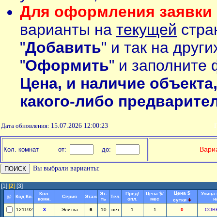
Для оформления заявки 
варианты на
текущей
стран
"
Добавить
" и так на друг
"
Оформить
" и заполните 
Цена, и наличие объекта
какого-либо предварите
Дата обновления:
15.07.2026 12:00:23
П
Вариа
Кол. комнат
от:
до:
Вы выбрали варианты:
[1]
[
2
]
[3]
Цена $
Кол.
Эт-
Пред/
Цена $/
Улица
@
Код Кв.
Серия
Этаж
Тел.
комн.
ть
опл.
мес
н
сутки
121192
3
Элитка
6
10
нет
1
1
0
СОВ