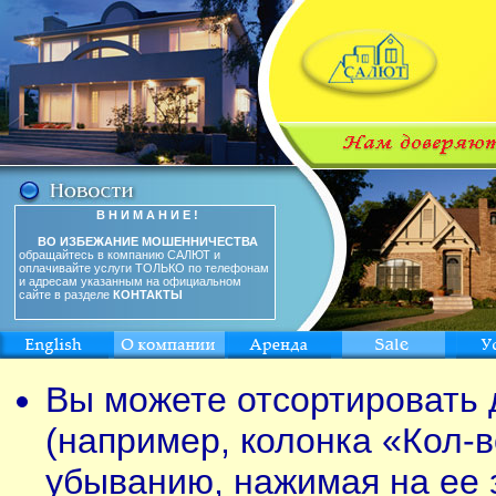
В Н И М А Н И Е !
ВО ИЗБЕЖАНИЕ МОШЕННИЧЕСТВА
обращайтесь в компанию САЛЮТ и
оплачивайте услуги ТОЛЬКО по телефонам
и адресам указанным на официальном
сайте в разделе
КОНТАКТЫ
Вы можете отсортировать 
(например, колонка «Кол-в
убыванию, нажимая на ее 