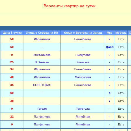
Варианты квартир на сутки
Цена $ сутки
Улица с Севера на Юг
Улица с Востока на Запад
Мкр
Мебель
Х
50
Ибраимова
Боконбаева
-
Есть
60
-
-
Джал
Есть
0
Уметалиева
Рыскулова
-
Есть
25
К. Акиева
Киевская
-
Есть
34
Ибраимова
Боконбаева
-
Есть
40
Ибраимова
Московская
-
Есть
35
СОВЕТСКАЯ
Боконбаева
-
Есть
50
-
-
5
Есть
35
-
-
7
Есть
0
Гоголя
Токтогула
-
Есть
21
Панфилова
Линейная
-
Есть
0
Панфилова
Линейная
-
Есть