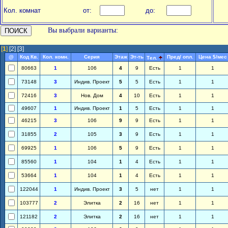
Кол. комнат
от:
до:
Вы выбрали варианты:
[
1
]
[2]
[3]
@
Код Кв.
Кол. комн.
Серия
Этаж
Эт-ть
Пред/ опл.
Цена $/мес
Тел.
80663
1
106
4
9
Есть
1
1
73148
3
Индив. Проект
5
5
Есть
1
1
72416
3
Нов. Дом
4
10
Есть
1
1
49607
1
Индив. Проект
1
5
Есть
1
1
46215
3
106
9
9
Есть
1
1
31855
2
105
3
9
Есть
1
1
69925
1
106
5
9
Есть
1
1
85560
1
104
1
4
Есть
1
1
53664
1
104
1
4
Есть
1
1
122044
1
Индив. Проект
3
5
нет
1
1
103777
2
Элитка
2
16
нет
1
1
121182
2
Элитка
2
16
нет
1
1