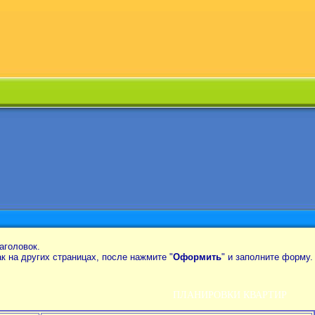
аголовок.
так на других страницах, после нажмите "
Оформить
" и заполните форму.
ПЛАНИРОВКИ КВАРТИР