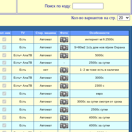
Поиск по коду:
Кол-во вариантов на стр.
ол -ник
TV
Стир. машина
Фото
Особенности
Есть
Автомат
интернет wi fi 2500с
Есть
Автомат
S=80м2 1с/у дом нов п/рем Охрана
Есть+ АлаТВ
Автомат
5000с
Есть+ АлаТВ
Автомат
-
2500с за сутки
Есть
нет
1- 2 кв тоже есть в наличии
Есть+ АлаТВ
Автомат
3000с
Есть+ АлаТВ
Автомат
2300 с
Есть
Автомат
евро
Есть
Автомат
3000с за сутки смотря от срока
Есть
Автомат
2500с сутки
Есть
Автомат
4000с за сутки
Есть
Автомат
4000с за сутки