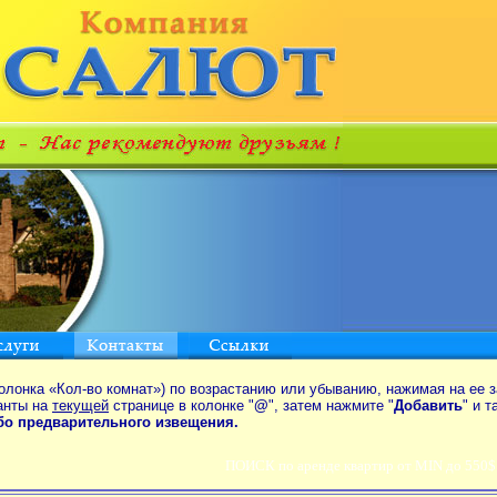
олонка «Кол-во комнат») по возрастанию или убыванию, нажимая на ее з
анты на
текущей
странице в колонке "
@
", затем нажмите "
Добавить
" и 
ибо предварительного извещения.
ПОИСК по аренде квартир от MIN до 550$