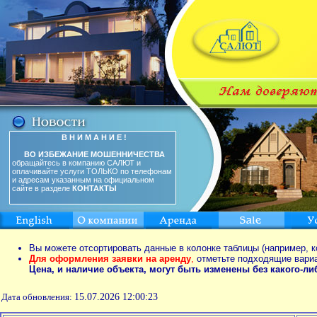
В Н И М А Н И Е !
ВО ИЗБЕЖАНИЕ МОШЕННИЧЕСТВА
обращайтесь в компанию САЛЮТ и
оплачивайте услуги ТОЛЬКО по телефонам
и адресам указанным на официальном
сайте в разделе
КОНТАКТЫ
Вы можете отсортировать данные в колонке таблицы (например, к
Для оформления заявки на аренду
,
отметьте подходящие вари
Цена, и наличие объекта, могут быть изменены без какого-л
Дата обновления:
15.07.2026 12:00:23