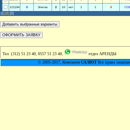
121194
3
Элитка
2
10
нет
1
1
0
СО
[1]
[
2
]
[3]
Тел.
(312) 51 23 40, 0557 51 23 40,
отдел АРЕНДЫ
© 2005-2017, Компания
САЛЮТ
Все права защищен