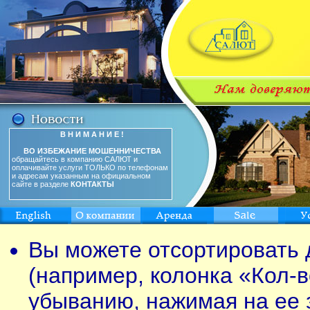
В Н И М А Н И Е !
ВО ИЗБЕЖАНИЕ МОШЕННИЧЕСТВА
обращайтесь в компанию САЛЮТ и
оплачивайте услуги ТОЛЬКО по телефонам
и адресам указанным на официальном
сайте в разделе
КОНТАКТЫ
Вы можете отсортировать 
(например, колонка «Кол-в
убыванию, нажимая на ее 