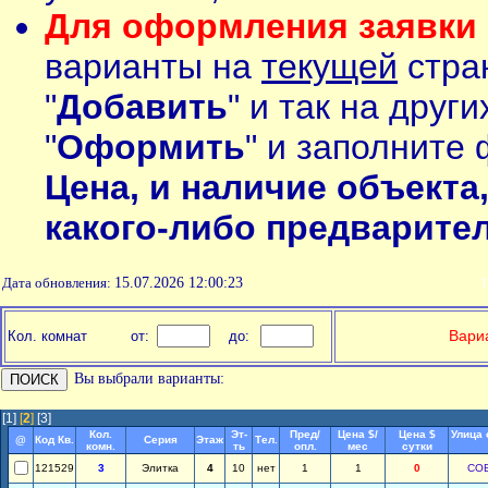
Для оформления заявки 
варианты на
текущей
стран
"
Добавить
" и так на друг
"
Оформить
" и заполните 
Цена, и наличие объекта
какого-либо предварите
Дата обновления:
15.07.2026 12:00:23
П
Вариа
Кол. комнат
от:
до:
Вы выбрали варианты:
[1]
[
2
]
[3]
Кол.
Эт-
Пред/
Цена $/
Цена $
Улица 
@
Код Кв.
Серия
Этаж
Тел.
комн.
ть
опл.
мес
сутки
121529
3
Элитка
4
10
нет
1
1
0
СО