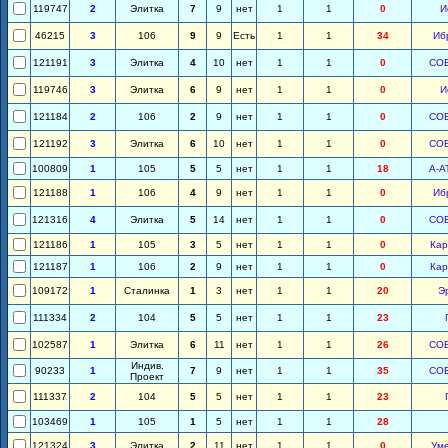
119747
2
Элитка
7
9
нет
1
1
0
И
46215
3
106
9
9
Есть
1
1
34
Иб
121191
3
Элитка
4
10
нет
1
1
0
СО
119746
3
Элитка
6
9
нет
1
1
0
И
121184
2
106
2
9
нет
1
1
0
СО
121192
3
Элитка
6
10
нет
1
1
0
СО
100809
1
105
5
5
нет
1
1
18
А-А
121188
1
106
4
9
нет
1
1
0
Иб
121316
4
Элитка
5
14
нет
1
1
0
СО
121186
1
105
3
5
нет
1
1
0
Кар
121187
1
106
2
9
нет
1
1
0
Кар
109172
1
Сталинка
1
3
нет
1
1
20
Э
111334
2
104
5
5
нет
1
1
23
102587
1
Элитка
6
11
нет
1
1
26
СО
Индив.
90233
1
7
9
нет
1
1
35
СО
Проект
111337
2
104
5
5
нет
1
1
23
103469
1
105
1
5
нет
1
1
28
121324
3
Элитка
2
11
нет
1
1
0
Ум