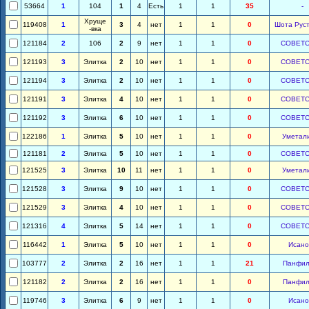
53664
1
104
1
4
Есть
1
1
35
-
Хруще
119408
1
3
4
нет
1
1
0
Шота Рус
-вка
121184
2
106
2
9
нет
1
1
0
СОВЕТ
121193
3
Элитка
2
10
нет
1
1
0
СОВЕТ
121194
3
Элитка
2
10
нет
1
1
0
СОВЕТ
121191
3
Элитка
4
10
нет
1
1
0
СОВЕТ
121192
3
Элитка
6
10
нет
1
1
0
СОВЕТ
122186
1
Элитка
5
10
нет
1
1
0
Уметал
121181
2
Элитка
5
10
нет
1
1
0
СОВЕТ
121525
3
Элитка
10
11
нет
1
1
0
Уметал
121528
3
Элитка
9
10
нет
1
1
0
СОВЕТ
121529
3
Элитка
4
10
нет
1
1
0
СОВЕТ
121316
4
Элитка
5
14
нет
1
1
0
СОВЕТ
116442
1
Элитка
5
10
нет
1
1
0
Исано
103777
2
Элитка
2
16
нет
1
1
21
Панфил
121182
2
Элитка
2
16
нет
1
1
0
Панфил
119746
3
Элитка
6
9
нет
1
1
0
Исано