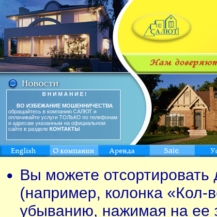
В Н И М А Н И Е !
ВО ИЗБЕЖАНИЕ МОШЕННИЧЕСТВА
обращайтесь в компанию САЛЮТ и
оплачивайте услуги ТОЛЬКО по телефонам
и адресам указанным на официальном
сайте в разделе
КОНТАКТЫ
Вы можете отсортировать 
(например, колонка «Кол-в
убыванию, нажимая на ее 