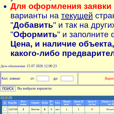
Для оформления заявки 
варианты на
текущей
стран
"
Добавить
" и так на друг
"
Оформить
" и заполните 
Цена, и наличие объекта
какого-либо предварите
Дата обновления:
15.07.2026 12:00:23
П
Вариа
Кол. комнат
от:
до:
Вы выбрали варианты:
[1]
[
2
]
[3]
Кол.
Эт-
Пред/
Цена $/
Цена $
Улица с 
@
Код Кв.
Серия
Этаж
Тел.
комн.
ть
опл.
мес
сутки
на Ю
119749
2
Элитка
6
9
нет
1
1
0
Исано