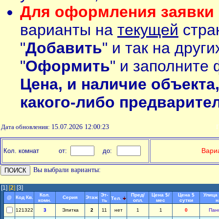
Для оформления заявки 
варианты на
текущей
стран
"
Добавить
" и так на друг
"
Оформить
" и заполните 
Цена, и наличие объекта
какого-либо предварите
Дата обновления:
15.07.2026 12:00:23
П
Вариа
Кол. комнат
от:
до:
Вы выбрали варианты:
[1]
[
2
]
[3]
Кол.
Эт-
Пред/
Цена $/
Цена $
Улица
@
Код Кв.
Серия
Этаж
Тел.
комн.
ть
опл.
мес
сутки
н
121322
3
Элитка
2
11
нет
1
1
0
Пан