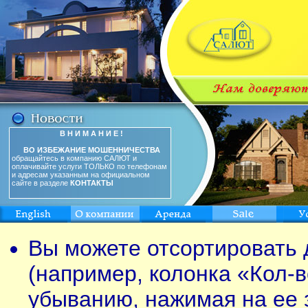
В Н И М А Н И Е !
ВО ИЗБЕЖАНИЕ МОШЕННИЧЕСТВА
обращайтесь в компанию САЛЮТ и
оплачивайте услуги ТОЛЬКО по телефонам
и адресам указанным на официальном
сайте в разделе
КОНТАКТЫ
Вы можете отсортировать 
(например, колонка «Кол-в
убыванию, нажимая на ее 