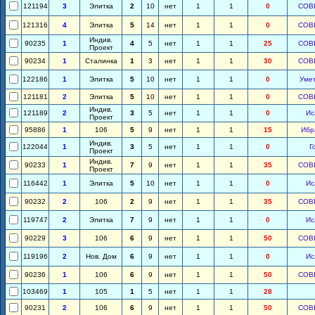
121194
3
Элитка
2
10
нет
1
1
0
СОВ
121316
4
Элитка
5
14
нет
1
1
0
СОВ
Индив.
90235
1
4
5
нет
1
1
25
СОВ
Проект
90234
1
Сталинка
1
3
нет
1
1
30
СОВ
122186
1
Элитка
5
10
нет
1
1
0
Уме
121181
2
Элитка
5
10
нет
1
1
0
СОВ
Индив.
121189
2
3
5
нет
1
1
0
Ис
Проект
95886
1
106
5
9
нет
1
1
15
Ибр
Индив.
122044
1
3
5
нет
1
1
0
Г
Проект
Индив.
90233
1
7
9
нет
1
1
35
СОВ
Проект
116442
1
Элитка
5
10
нет
1
1
0
Ис
90232
2
106
2
9
нет
1
1
35
СОВ
119747
2
Элитка
7
9
нет
1
1
0
Ис
90229
3
106
6
9
нет
1
1
50
СОВ
119196
2
Нов. Дом
6
9
нет
1
1
0
Ис
90236
1
106
6
9
нет
1
1
50
СОВ
103469
1
105
1
5
нет
1
1
28
90231
2
106
6
9
нет
1
1
50
СОВ