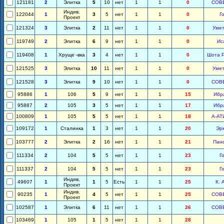
121181
2
Элитка
5
10
нет
1
1
0
СОВ
Индив.
122044
1
3
5
нет
1
1
0
Г
Проект
121324
3
Элитка
2
11
нет
1
1
0
Уме
119749
2
Элитка
6
9
нет
1
1
0
Ис
119408
1
Хруще -вка
3
4
нет
1
1
0
Шота 
121525
3
Элитка
10
11
нет
1
1
0
Уме
121528
3
Элитка
9
10
нет
1
1
0
СОВ
95886
1
106
5
9
нет
1
1
15
Ибр
95887
2
105
3
5
нет
1
1
17
Ибр
100809
1
105
5
5
нет
1
1
18
А-АТ
109172
1
Сталинка
1
3
нет
1
1
20
Эр
103777
2
Элитка
2
16
нет
1
1
21
Пан
111334
2
104
5
5
нет
1
1
23
Г
111337
2
104
5
5
нет
1
1
23
Г
Индив.
49607
1
1
5
Есть
1
1
25
К. 
Проект
Индив.
90235
1
4
5
нет
1
1
25
СОВ
Проект
102587
1
Элитка
6
11
нет
1
1
26
СОВ
103469
1
105
1
5
нет
1
1
28