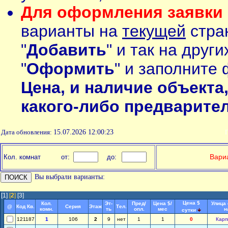
Для оформления заявки 
варианты на
текущей
стран
"
Добавить
" и так на друг
"
Оформить
" и заполните 
Цена, и наличие объекта
какого-либо предварите
Дата обновления:
15.07.2026 12:00:23
П
Вариа
Кол. комнат
от:
до:
Вы выбрали варианты:
[1]
[
2
]
[3]
Цена $
Кол.
Эт-
Пред/
Цена $/
Улица
@
Код Кв.
Серия
Этаж
Тел.
комн.
ть
опл.
мес
н
сутки
121187
1
106
2
9
нет
1
1
0
Карп