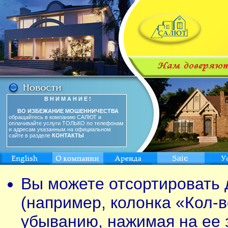
В Н И М А Н И Е !
ВО ИЗБЕЖАНИЕ МОШЕННИЧЕСТВА
обращайтесь в компанию САЛЮТ и
оплачивайте услуги ТОЛЬКО по телефонам
и адресам указанным на официальном
сайте в разделе
КОНТАКТЫ
Вы можете отсортировать 
(например, колонка «Кол-в
убыванию, нажимая на ее 