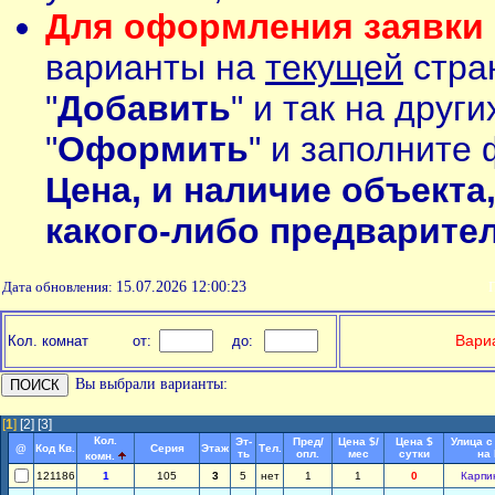
Для оформления заявки 
варианты на
текущей
стран
"
Добавить
" и так на друг
"
Оформить
" и заполните 
Цена, и наличие объекта
какого-либо предварите
Дата обновления:
15.07.2026 12:00:23
П
Вариа
Кол. комнат
от:
до:
Вы выбрали варианты:
[
1
]
[2]
[3]
Кол.
Эт-
Пред/
Цена $/
Цена $
Улица с
@
Код Кв.
Серия
Этаж
Тел.
ть
опл.
мес
сутки
на
комн.
121186
1
105
3
5
нет
1
1
0
Карпи