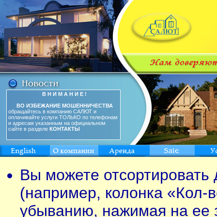
В Н И М А Н И Е !
ВО ИЗБЕЖАНИЕ МОШЕННИЧЕСТВА
обращайтесь в компанию САЛЮТ и
оплачивайте услуги ТОЛЬКО по телефонам
и адресам указанным на официальном
сайте в разделе
КОНТАКТЫ
Вы можете отсортировать 
(например, колонка «Кол-в
убыванию, нажимая на ее 