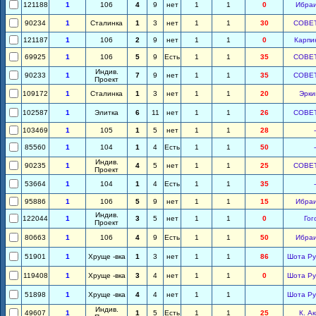
121188
1
106
4
9
нет
1
1
0
Ибра
90234
1
Сталинка
1
3
нет
1
1
30
СОВЕ
121187
1
106
2
9
нет
1
1
0
Карпи
69925
1
106
5
9
Есть
1
1
35
СОВЕ
Индив.
90233
1
7
9
нет
1
1
35
СОВЕ
Проект
109172
1
Сталинка
1
3
нет
1
1
20
Эрки
102587
1
Элитка
6
11
нет
1
1
26
СОВЕ
103469
1
105
1
5
нет
1
1
28
-
85560
1
104
1
4
Есть
1
1
50
-
Индив.
90235
1
4
5
нет
1
1
25
СОВЕ
Проект
53664
1
104
1
4
Есть
1
1
35
-
95886
1
106
5
9
нет
1
1
15
Ибра
Индив.
122044
1
3
5
нет
1
1
0
Гог
Проект
80663
1
106
4
9
Есть
1
1
50
Ибра
51901
1
Хруще -вка
1
3
нет
1
1
86
Шота Ру
119408
1
Хруще -вка
3
4
нет
1
1
0
Шота Ру
51898
1
Хруще -вка
4
4
нет
1
1
Шота Ру
Индив.
49607
1
1
5
Есть
1
1
25
К. А