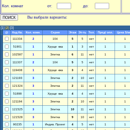
Кол. комнат
от:
до:
Вы выбрали варианты:
[1]
[
2
]
[3]
@
Код Кв.
Кол. комн.
Серия
Этаж
Эт-ть
Тел.
Пред/ опл.
Цена $/м
111334
2
104
5
5
нет
1
1
51901
1
Хруще -вка
1
3
нет
1
1
102587
1
Элитка
6
11
нет
1
1
111337
2
104
5
5
нет
1
1
119408
1
Хруще -вка
3
4
нет
1
1
121193
3
Элитка
2
10
нет
1
1
121324
3
Элитка
2
11
нет
1
1
51898
1
Хруще -вка
4
4
нет
1
1
121194
3
Элитка
2
10
нет
1
1
121525
3
Элитка
10
11
нет
1
1
121528
3
Элитка
9
10
нет
1
1
90235
1
Индив. Проект
4
5
нет
1
1