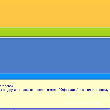
аголовок.
так на других страницах, после нажмите "
Оформить
" и заполните форму.
ПЛАНИРОВКИ КВАРТИР