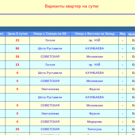
Варианты квартир на сутки
ес
Цена $ сутки
Улица с Севера на Юг
Улица с Востока на Запад
Мкр
Меб
23
Гоголя
пр. ЧУЙ
-
Е
86
Шота Руставели
АХУНБАЕВА
-
Е
26
СОВЕТСКАЯ
Московская
-
Е
23
Гоголя
пр. ЧУЙ
-
Е
0
Шота Руставели
АХУНБАЕВА
-
Е
0
СОВЕТСКАЯ
Московская
-
Е
0
Уметалиева
Фрунзе
-
Е
Шота Руставели
АХУНБАЕВА
-
Е
0
СОВЕТСКАЯ
Московская
-
Е
0
Уметалиева
Фрунзе
-
Е
0
СОВЕТСКАЯ
Медерова
-
Е
25
СОВЕТСКАЯ
Токтогула
-
Е