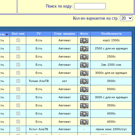
Поиск по коду:
Кол-во вариантов на стр.
Хол -ник
TV
Стир. машина
Фото
Особенности
ель
сть
Есть
Автомат
хор/с 1500с
сть
Есть
Автомат
2500 с для не курящих
сть
Есть
Автомат
2500с
сть
Есть
Автомат
2кв -1500 сом
сть
Есть
Автомат
3000с для не курящих
сть
Только АлаТВ
нет
3500с
сть
Есть
Автомат
5000с
сть
Есть
Автомат
3000 с для не курящих
сть
Есть
Автомат
3500с
сть
Есть
Автомат
4000с
сть
Есть
Автомат
4000с
сть
Есть+ АлаТВ
Автомат
-
п/рем люкс 1600с/сут