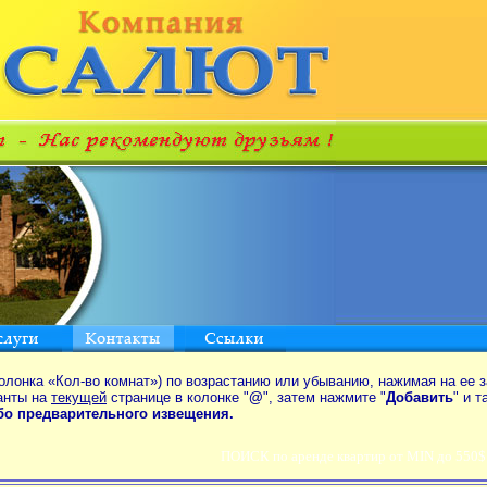
олонка «Кол-во комнат») по возрастанию или убыванию, нажимая на ее з
анты на
текущей
странице в колонке "
@
", затем нажмите "
Добавить
" и 
ибо предварительного извещения.
ПОИСК по аренде квартир от MIN до 550$