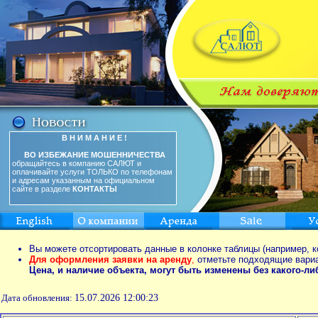
В Н И М А Н И Е !
ВО ИЗБЕЖАНИЕ МОШЕННИЧЕСТВА
обращайтесь в компанию САЛЮТ и
оплачивайте услуги ТОЛЬКО по телефонам
и адресам указанным на официальном
сайте в разделе
КОНТАКТЫ
Вы можете отсортировать данные в колонке таблицы (например, к
Для оформления заявки на аренду
,
отметьте подходящие вари
Цена, и наличие объекта, могут быть изменены без какого-л
Дата обновления:
15.07.2026 12:00:23