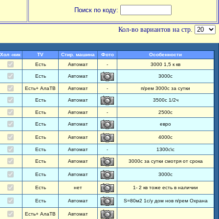
Поиск по коду:
Кол-во вариантов на стр.
Хол -ник
TV
Стир. машина
Фото
Особенности
Есть
Автомат
-
3000 1,5 к кв
Есть
Автомат
3000с
Есть+ АлаТВ
Автомат
-
п/рем 3000с за сутки
Есть
Автомат
3500с 1/2ч
Есть
Автомат
-
2500с
Есть
Автомат
евро
Есть
Автомат
4000с
Есть
Автомат
-
1300с\с
Есть
Автомат
3000с за сутки смотря от срока
Есть
Автомат
3000с
Есть
нет
1- 2 кв тоже есть в наличии
Есть
Автомат
S=80м2 1с/у дом нов п/рем Охрана
Есть+ АлаТВ
Автомат