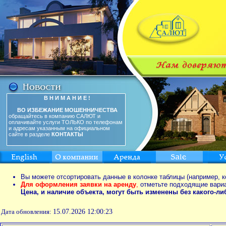
В Н И М А Н И Е !
ВО ИЗБЕЖАНИЕ МОШЕННИЧЕСТВА
обращайтесь в компанию САЛЮТ и
оплачивайте услуги ТОЛЬКО по телефонам
и адресам указанным на официальном
сайте в разделе
КОНТАКТЫ
Вы можете отсортировать данные в колонке таблицы (например, к
Для оформления заявки на аренду
,
отметьте подходящие вари
Цена, и наличие объекта, могут быть изменены без какого-л
Дата обновления:
15.07.2026 12:00:23