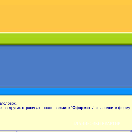
аголовок.
так на других страницах, после нажмите "
Оформить
" и заполните форму.
ПЛАНИРОВКИ КВАРТИР