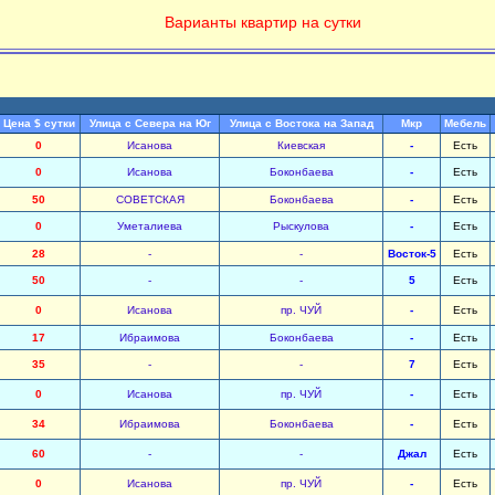
Варианты квартир на сутки
Цена $ сутки
Улица с Севера на Юг
Улица с Востока на Запад
Мкр
Мебель
0
Исанова
Киевская
-
Есть
0
Исанова
Боконбаева
-
Есть
50
СОВЕТСКАЯ
Боконбаева
-
Есть
0
Уметалиева
Рыскулова
-
Есть
28
-
-
Восток-5
Есть
50
-
-
5
Есть
0
Исанова
пр. ЧУЙ
-
Есть
17
Ибраимова
Боконбаева
-
Есть
35
-
-
7
Есть
0
Исанова
пр. ЧУЙ
-
Есть
34
Ибраимова
Боконбаева
-
Есть
60
-
-
Джал
Есть
0
Исанова
пр. ЧУЙ
-
Есть