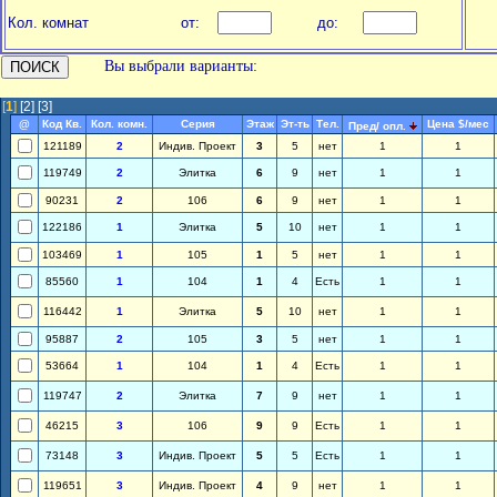
Кол. комнат
от:
до:
Вы выбрали варианты:
[
1
]
[2]
[3]
@
Код Кв.
Кол. комн.
Серия
Этаж
Эт-ть
Тел.
Цена $/мес
Пред/ опл.
121189
2
Индив. Проект
3
5
нет
1
1
119749
2
Элитка
6
9
нет
1
1
90231
2
106
6
9
нет
1
1
122186
1
Элитка
5
10
нет
1
1
103469
1
105
1
5
нет
1
1
85560
1
104
1
4
Есть
1
1
116442
1
Элитка
5
10
нет
1
1
95887
2
105
3
5
нет
1
1
53664
1
104
1
4
Есть
1
1
119747
2
Элитка
7
9
нет
1
1
46215
3
106
9
9
Есть
1
1
73148
3
Индив. Проект
5
5
Есть
1
1
119651
3
Индив. Проект
4
9
нет
1
1