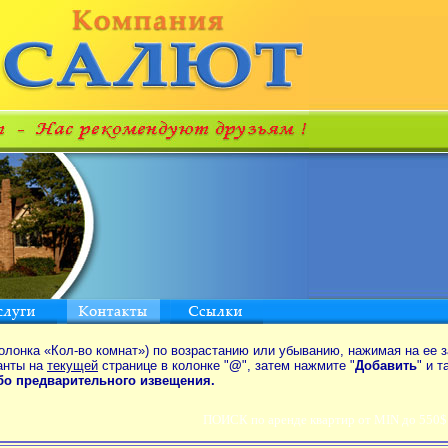
олонка «Кол-во комнат») по возрастанию или убыванию, нажимая на ее з
анты на
текущей
странице в колонке "
@
", затем нажмите "
Добавить
" и 
ибо предварительного извещения.
ПОИСК по аренде квартир от MIN до 550$