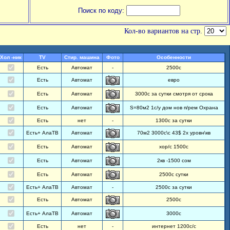
Поиск по коду:
Кол-во вариантов на стр.
Хол -ник
TV
Стир. машина
Фото
Особенности
Есть
Автомат
-
2500с
Есть
Автомат
евро
Есть
Автомат
3000с за сутки смотря от срока
Есть
Автомат
S=80м2 1с/у дом нов п/рем Охрана
Есть
нет
-
1300с за сутки
Есть+ АлаТВ
Автомат
70м2 3000с\с 43$ 2х уровн\кв
Есть
Автомат
хор/с 1500с
Есть
Автомат
2кв -1500 сом
Есть
Автомат
2500с сутки
Есть+ АлаТВ
Автомат
-
2500с за сутки
Есть
Автомат
2500с
Есть+ АлаТВ
Автомат
3000с
Есть
нет
-
интернет 1200с/с