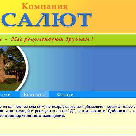
олонка «Кол-во комнат») по возрастанию или убыванию, нажимая на ее з
анты на
текущей
странице в колонке "
@
", затем нажмите "
Добавить
" и 
ибо предварительного извещения.
ПОИСК по аренде квартир от MIN до 550$