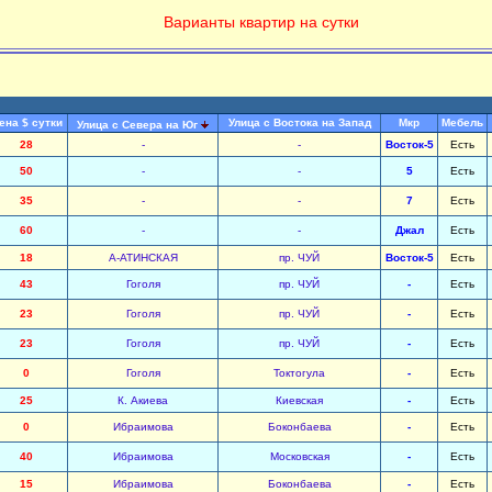
Варианты квартир на сутки
ена $ сутки
Улица с Востока на Запад
Мкр
Мебель
Улица с Севера на Юг
28
-
-
Восток-5
Есть
50
-
-
5
Есть
35
-
-
7
Есть
60
-
-
Джал
Есть
18
А-АТИНСКАЯ
пр. ЧУЙ
Восток-5
Есть
43
Гоголя
пр. ЧУЙ
-
Есть
23
Гоголя
пр. ЧУЙ
-
Есть
23
Гоголя
пр. ЧУЙ
-
Есть
0
Гоголя
Токтогула
-
Есть
25
К. Акиева
Киевская
-
Есть
0
Ибраимова
Боконбаева
-
Есть
40
Ибраимова
Московская
-
Есть
15
Ибраимова
Боконбаева
-
Есть