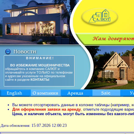
В Н И М А Н И Е !
ВО ИЗБЕЖАНИЕ МОШЕННИЧЕСТВА
обращайтесь в компанию САЛЮТ и
оплачивайте услуги ТОЛЬКО по телефонам
и адресам указанным на официальном
сайте в разделе
КОНТАКТЫ
Вы можете отсортировать данные в колонке таблицы (например, к
Для оформления заявки на аренду
,
отметьте подходящие вари
Цена, и наличие объекта, могут быть изменены без какого-л
Дата обновления:
15.07.2026 12:00:23