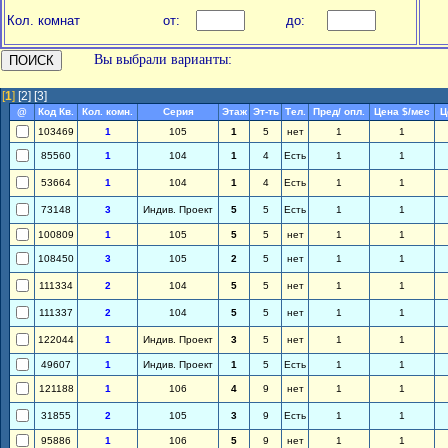
Кол. комнат
от:
до:
Вы выбрали варианты:
[
1
]
[2]
[3]
@
Код Кв.
Кол. комн.
Серия
Этаж
Эт-ть
Тел.
Пред/ опл.
Цена $/мес
Ц
103469
1
105
1
5
нет
1
1
85560
1
104
1
4
Есть
1
1
53664
1
104
1
4
Есть
1
1
73148
3
Индив. Проект
5
5
Есть
1
1
100809
1
105
5
5
нет
1
1
108450
3
105
2
5
нет
1
1
111334
2
104
5
5
нет
1
1
111337
2
104
5
5
нет
1
1
122044
1
Индив. Проект
3
5
нет
1
1
49607
1
Индив. Проект
1
5
Есть
1
1
121188
1
106
4
9
нет
1
1
31855
2
105
3
9
Есть
1
1
95886
1
106
5
9
нет
1
1