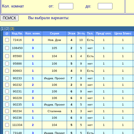
Кол. комнат
от:
до:
Вы выбрали варианты:
[1]
[2]
[
3
]
@
Код Кв.
Кол. комн.
Серия
Этаж
Эт-ть
Тел.
Пред/ опл.
Цена $/мес
72416
3
Нов. Дом
4
10
Есть
1
1
108450
3
105
2
5
нет
1
1
85560
1
104
1
4
Есть
1
1
95886
1
106
5
9
нет
1
1
80663
1
106
4
9
Есть
1
1
90233
1
Индив. Проект
7
9
нет
1
1
90232
2
106
2
9
нет
1
1
90231
2
106
6
9
нет
1
1
90229
3
106
6
9
нет
1
1
90235
1
Индив. Проект
4
5
нет
1
1
90234
1
Сталинка
1
3
нет
1
1
90236
1
106
6
9
нет
1
1
111334
2
104
5
5
нет
1
1
73148
3
Индив. Проект
5
5
Есть
1
1