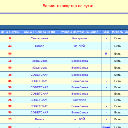
Варианты квартир на сутки
Цена $ сутки
Улица с Севера на Юг
Улица с Востока на Запад
Мкр
Мебель
Х
0
Уметалиева
Рыскулова
-
Есть
43
Гоголя
пр. ЧУЙ
-
Есть
50
-
-
5
Есть
15
Ибраимова
Боконбаева
-
Есть
50
Ибраимова
Боконбаева
-
Есть
35
СОВЕТСКАЯ
Боконбаева
-
Есть
35
СОВЕТСКАЯ
Боконбаева
-
Есть
50
СОВЕТСКАЯ
Боконбаева
-
Есть
50
СОВЕТСКАЯ
Боконбаева
-
Есть
25
СОВЕТСКАЯ
Токтогула
-
Есть
30
СОВЕТСКАЯ
Боконбаева
-
Есть
50
СОВЕТСКАЯ
Боконбаева
-
Есть
23
Гоголя
пр. ЧУЙ
-
Есть
60
-
-
Джал
Есть