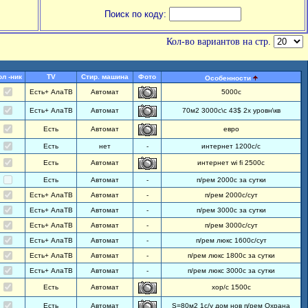
Поиск по коду:
Кол-во вариантов на стр.
ол -ник
TV
Стир. машина
Фото
Особенности
Есть+ АлаТВ
Автомат
5000с
Есть+ АлаТВ
Автомат
70м2 3000с\с 43$ 2х уровн\кв
Есть
Автомат
евро
Есть
нет
-
интернет 1200с/с
Есть
Автомат
интернет wi fi 2500с
Есть
Автомат
-
п/рем 2000с за сутки
Есть+ АлаТВ
Автомат
-
п/рем 2000с/сут
Есть+ АлаТВ
Автомат
-
п/рем 3000с за сутки
Есть+ АлаТВ
Автомат
-
п/рем 3000с/сут
Есть+ АлаТВ
Автомат
-
п/рем люкс 1600с/сут
Есть+ АлаТВ
Автомат
-
п/рем люкс 1800с за сутки
Есть+ АлаТВ
Автомат
-
п/рем люкс 3000с за сутки
Есть
Автомат
хор/с 1500с
Есть
Автомат
S=80м2 1с/у дом нов п/рем Охрана