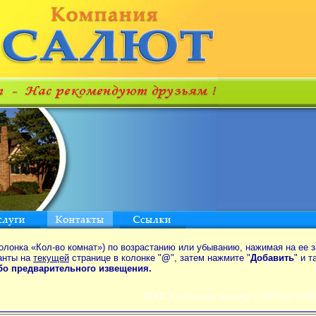
олонка «Кол-во комнат») по возрастанию или убыванию, нажимая на ее з
анты на
текущей
странице в колонке "
@
", затем нажмите "
Добавить
" и 
ибо предварительного извещения.
ПОИСК по аренде квартир от MIN до 550$