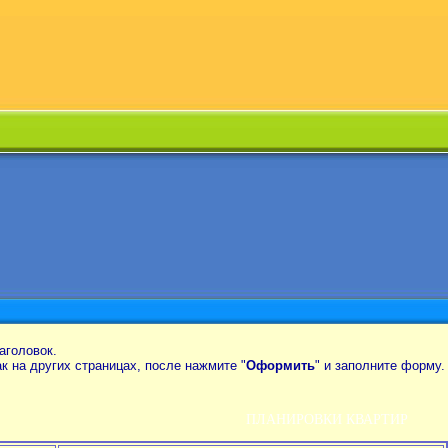
аголовок.
так на других страницах, после нажмите "
Оформить
" и заполните форму.
ПЛАНИРОВКИ КВАРТИР