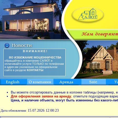
В Н И М А Н И Е !
ВО ИЗБЕЖАНИЕ МОШЕННИЧЕСТВА
обращайтесь в компанию САЛЮТ и
оплачивайте услуги ТОЛЬКО по телефонам
и адресам указанным на официальном
сайте в разделе
КОНТАКТЫ
Вы можете отсортировать данные в колонке таблицы (например, к
Для оформления заявки на аренду
,
отметьте подходящие вари
Цена, и наличие объекта, могут быть изменены без какого-л
Дата обновления:
15.07.2026 12:00:23