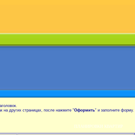
аголовок.
так на других страницах, после нажмите "
Оформить
" и заполните форму.
ПЛАНИРОВКИ КВАРТИР