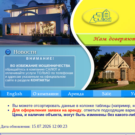
В Н И М А Н И Е !
ВО ИЗБЕЖАНИЕ МОШЕННИЧЕСТВА
обращайтесь в компанию САЛЮТ и
оплачивайте услуги ТОЛЬКО по телефонам
и адресам указанным на официальном
сайте в разделе
КОНТАКТЫ
Вы можете отсортировать данные в колонке таблицы (например, к
Для оформления заявки на аренду
,
отметьте подходящие вари
Цена, и наличие объекта, могут быть изменены без какого-л
Дата обновления:
15.07.2026 12:00:23