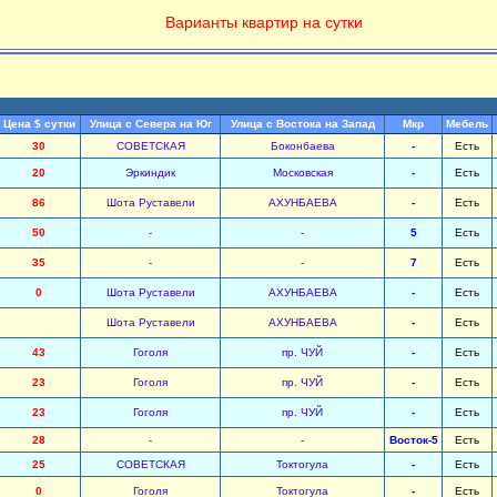
Варианты квартир на сутки
Цена $ сутки
Улица с Севера на Юг
Улица с Востока на Запад
Мкр
Мебель
30
СОВЕТСКАЯ
Боконбаева
-
Есть
20
Эркиндик
Московская
-
Есть
86
Шота Руставели
АХУНБАЕВА
-
Есть
50
-
-
5
Есть
35
-
-
7
Есть
0
Шота Руставели
АХУНБАЕВА
-
Есть
Шота Руставели
АХУНБАЕВА
-
Есть
43
Гоголя
пр. ЧУЙ
-
Есть
23
Гоголя
пр. ЧУЙ
-
Есть
23
Гоголя
пр. ЧУЙ
-
Есть
28
-
-
Восток-5
Есть
25
СОВЕТСКАЯ
Токтогула
-
Есть
0
Гоголя
Токтогула
-
Есть