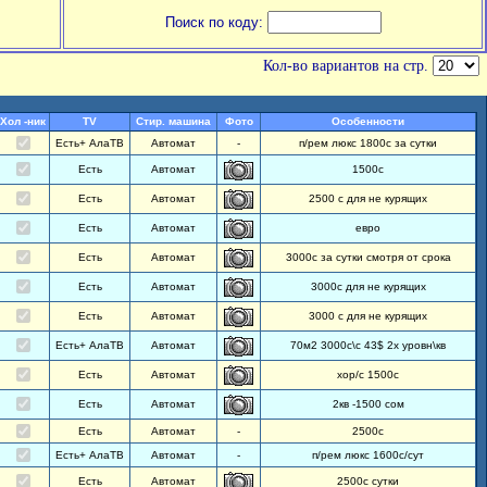
Поиск по коду:
Кол-во вариантов на стр.
Хол -ник
TV
Стир. машина
Фото
Особенности
Есть+ АлаТВ
Автомат
-
п/рем люкс 1800с за сутки
Есть
Автомат
1500с
Есть
Автомат
2500 с для не курящих
Есть
Автомат
евро
Есть
Автомат
3000с за сутки смотря от срока
Есть
Автомат
3000с для не курящих
Есть
Автомат
3000 с для не курящих
Есть+ АлаТВ
Автомат
70м2 3000с\с 43$ 2х уровн\кв
Есть
Автомат
хор/с 1500с
Есть
Автомат
2кв -1500 сом
Есть
Автомат
-
2500с
Есть+ АлаТВ
Автомат
-
п/рем люкс 1600с/сут
Есть
Автомат
2500с сутки