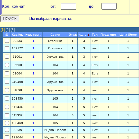
Кол. комнат
от:
до:
Вы выбрали варианты:
[
1
]
[2]
[3]
@
Код Кв.
Кол. комн.
Серия
Этаж
Тел.
Пред/ опл.
Цена $/мес
Эт-ть
90234
1
Сталинка
1
3
нет
1
1
109172
1
Сталинка
1
3
нет
1
1
51901
1
Хруще -вка
1
3
нет
1
1
85560
1
104
1
4
Есть
1
1
53664
1
104
1
4
Есть
1
1
119408
1
Хруще -вка
3
4
нет
1
1
51898
1
Хруще -вка
4
4
нет
1
1
108450
3
105
2
5
нет
1
1
111334
2
104
5
5
нет
1
1
111337
2
104
5
5
нет
1
1
103469
1
105
1
5
нет
1
1
90235
1
Индив. Проект
4
5
нет
1
1
122044
1
Индив. Проект
3
5
нет
1
1