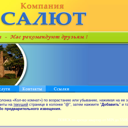
олонка «Кол-во комнат») по возрастанию или убыванию, нажимая на ее з
анты на
текущей
странице в колонке "
@
", затем нажмите "
Добавить
" и 
ибо предварительного извещения.
ПОИСК по аренде квартир от MIN до 550$