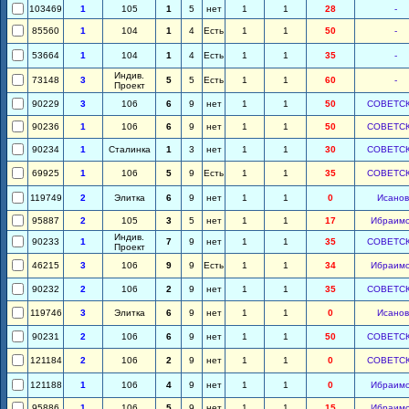
103469
1
105
1
5
нет
1
1
28
-
85560
1
104
1
4
Есть
1
1
50
-
53664
1
104
1
4
Есть
1
1
35
-
Индив.
73148
3
5
5
Есть
1
1
60
-
Проект
90229
3
106
6
9
нет
1
1
50
СОВЕТС
90236
1
106
6
9
нет
1
1
50
СОВЕТС
90234
1
Сталинка
1
3
нет
1
1
30
СОВЕТС
69925
1
106
5
9
Есть
1
1
35
СОВЕТС
119749
2
Элитка
6
9
нет
1
1
0
Исанов
95887
2
105
3
5
нет
1
1
17
Ибраим
Индив.
90233
1
7
9
нет
1
1
35
СОВЕТС
Проект
46215
3
106
9
9
Есть
1
1
34
Ибраим
90232
2
106
2
9
нет
1
1
35
СОВЕТС
119746
3
Элитка
6
9
нет
1
1
0
Исанов
90231
2
106
6
9
нет
1
1
50
СОВЕТС
121184
2
106
2
9
нет
1
1
0
СОВЕТС
121188
1
106
4
9
нет
1
1
0
Ибраим
95886
1
106
5
9
нет
1
1
15
Ибраим