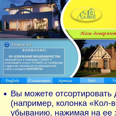
В Н И М А Н И Е !
ВО ИЗБЕЖАНИЕ МОШЕННИЧЕСТВА
обращайтесь в компанию САЛЮТ и
оплачивайте услуги ТОЛЬКО по телефонам
и адресам указанным на официальном
сайте в разделе
КОНТАКТЫ
Вы можете отсортировать 
(например, колонка «Кол-в
убыванию, нажимая на ее 