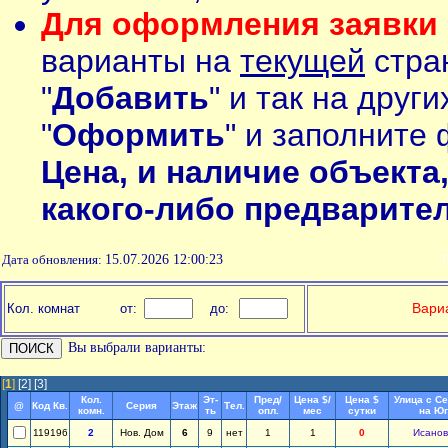
Для оформления заявки 
варианты на
текущей
стран
"
Добавить
" и так на друг
"
Оформить
" и заполните 
Цена, и наличие объекта
какого-либо предварите
Дата обновления:
15.07.2026 12:00:23
П
Вариа
Кол. комнат
от:
до:
Вы выбрали варианты:
[
1
]
[2]
[3]
Кол.
Эт-
Пред/
Цена $/
Цена $
Улица с С
@
Код Кв.
Серия
Этаж
Тел.
комн.
ть
опл.
мес
сутки
на Юг
119196
2
Нов. Дом
6
9
нет
1
1
0
Исанов