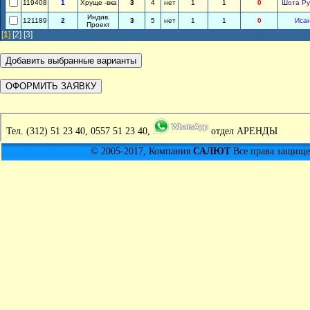
119408
1
Хруще -вка
3
4
нет
1
1
0
Шота Ру
Индив.
121189
2
3
5
нет
1
1
0
Иса
Проект
[
1
]
[2]
[3]
Тел.
(312) 51 23 40, 0557 51 23 40,
отдел АРЕНДЫ
© 2005-2017, Компания
САЛЮТ
Все права защищен