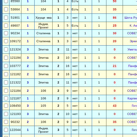
85560
1
104
1
4
Есть
1
1
50
-
53664
1
104
1
4
Есть
1
1
35
-
51901
1
Хруще -вка
1
3
нет
1
1
86
Шота Ру
Индив.
49607
1
1
5
Есть
1
1
25
К. А
Проект
90234
1
Сталинка
1
3
нет
1
1
30
СОВЕ
109172
1
Сталинка
1
3
нет
1
1
20
Эрки
121324
3
Элитка
2
11
нет
1
1
0
Умета
121194
3
Элитка
2
10
нет
1
1
0
СОВЕ
103777
2
Элитка
2
16
нет
1
1
21
Панф
121182
2
Элитка
2
16
нет
1
1
0
Панф
121322
3
Элитка
2
11
нет
1
1
0
Панф
121184
2
106
2
9
нет
1
1
0
СОВЕ
121187
1
106
2
9
нет
1
1
0
Карпи
108450
3
105
2
5
нет
1
1
43
Гог
121193
3
Элитка
2
10
нет
1
1
0
СОВЕ
90232
2
106
2
9
нет
1
1
35
СОВЕ
Индив.
122044
1
3
5
нет
1
1
0
Гог
Проект