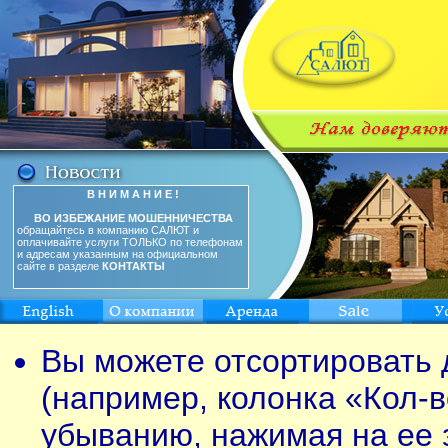
В Н И М А Н И Е !
ВО ИЗБЕЖАНИЕ МОШЕННИЧЕСТВА
обращайтесь в компанию САЛЮТ и
оплачивайте услуги ТОЛЬКО по телефонам
и адресам указанным на официальном
сайте в разделе
КОНТАКТЫ
Вы можете отсортировать 
(например, колонка «Кол-в
убыванию, нажимая на ее 