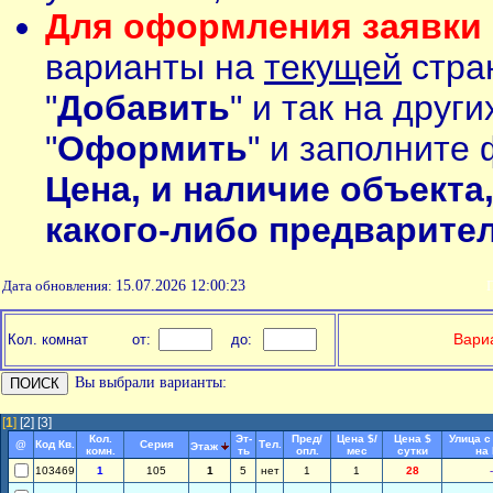
Для оформления заявки 
варианты на
текущей
стран
"
Добавить
" и так на друг
"
Оформить
" и заполните 
Цена, и наличие объекта
какого-либо предварите
Дата обновления:
15.07.2026 12:00:23
П
Вариа
Кол. комнат
от:
до:
Вы выбрали варианты:
[
1
]
[2]
[3]
Кол.
Эт-
Пред/
Цена $/
Цена $
Улица с
@
Код Кв.
Серия
Тел.
Этаж
комн.
ть
опл.
мес
сутки
на
103469
1
105
1
5
нет
1
1
28
-