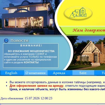
В Н И М А Н И Е !
ВО ИЗБЕЖАНИЕ МОШЕННИЧЕСТВА
обращайтесь в компанию САЛЮТ и
оплачивайте услуги ТОЛЬКО по телефонам
и адресам указанным на официальном
сайте в разделе
КОНТАКТЫ
Вы можете отсортировать данные в колонке таблицы (например, к
Для оформления заявки на аренду
,
отметьте подходящие вари
Цена, и наличие объекта, могут быть изменены без какого-л
Дата обновления:
15.07.2026 12:00:23