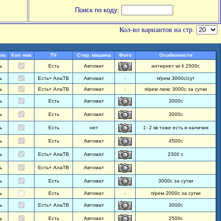
Поиск по коду:
Кол-во вариантов на стр.
ль
Хол -ник
TV
Стир. машина
Фото
Особенности
ь
Есть
Автомат
интернет wi fi 2500с
ь
Есть+ АлаТВ
Автомат
-
п/рем 3000с/сут
ь
Есть+ АлаТВ
Автомат
-
п/рем люкс 3000с за сутки
ь
Есть
Автомат
3000с
ь
Есть
Автомат
3000с
ь
Есть
нет
1- 2 кв тоже есть в наличии
ь
Есть
Автомат
4500с
ь
Есть+ АлаТВ
Автомат
2300 с
ь
Есть+ АлаТВ
Автомат
ь
Есть
Автомат
3000с за сутки
ь
Есть
Автомат
-
п/рем 2000с за сутки
ь
Есть+ АлаТВ
Автомат
3000с
ь
Есть
Автомат
2500с