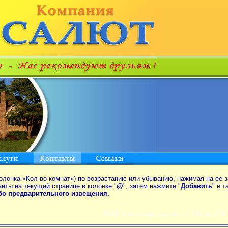
олонка «Кол-во комнат») по возрастанию или убыванию, нажимая на ее з
анты на
текущей
странице в колонке "
@
", затем нажмите "
Добавить
" и 
ибо предварительного извещения.
ПОИСК по аренде квартир от MIN до 550$