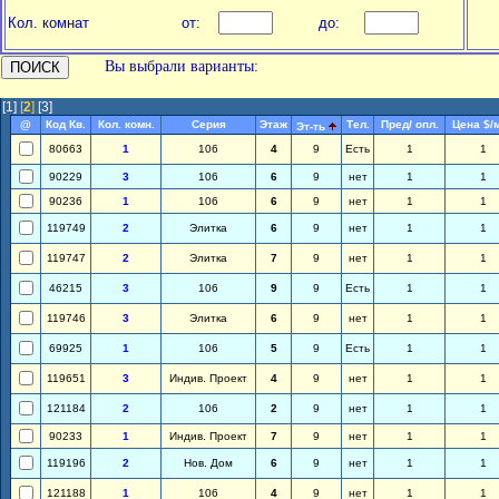
Кол. комнат
от:
до:
Вы выбрали варианты:
[1]
[
2
]
[3]
@
Код Кв.
Кол. комн.
Серия
Этаж
Тел.
Пред/ опл.
Цена $/
Эт-ть
80663
1
106
4
9
Есть
1
1
90229
3
106
6
9
нет
1
1
90236
1
106
6
9
нет
1
1
119749
2
Элитка
6
9
нет
1
1
119747
2
Элитка
7
9
нет
1
1
46215
3
106
9
9
Есть
1
1
119746
3
Элитка
6
9
нет
1
1
69925
1
106
5
9
Есть
1
1
119651
3
Индив. Проект
4
9
нет
1
1
121184
2
106
2
9
нет
1
1
90233
1
Индив. Проект
7
9
нет
1
1
119196
2
Нов. Дом
6
9
нет
1
1
121188
1
106
4
9
нет
1
1