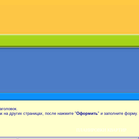
аголовок.
так на других страницах, после нажмите "
Оформить
" и заполните форму.
ПЛАНИРОВКИ КВАРТИР