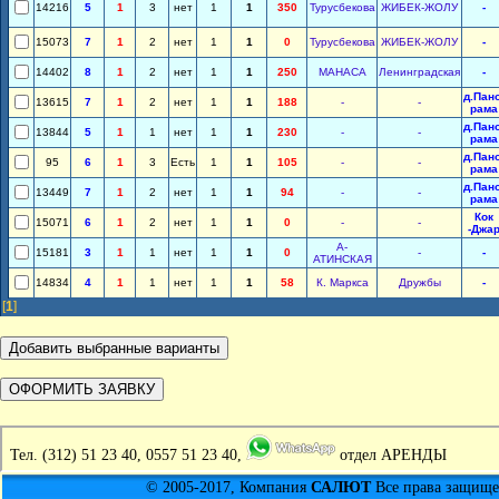
14216
5
1
3
нет
1
1
350
Турусбекова
ЖИБЕК-ЖОЛУ
-
15073
7
1
2
нет
1
1
0
Турусбекова
ЖИБЕК-ЖОЛУ
-
14402
8
1
2
нет
1
1
250
МАНАСА
Ленинградская
-
д.Пано
13615
7
1
2
нет
1
1
188
-
-
рама
д.Пано
13844
5
1
1
нет
1
1
230
-
-
рама
д.Пано
95
6
1
3
Есть
1
1
105
-
-
рама
д.Пано
13449
7
1
2
нет
1
1
94
-
-
рама
Кок
15071
6
1
2
нет
1
1
0
-
-
-Джа
А-
15181
3
1
1
нет
1
1
0
-
-
АТИНСКАЯ
14834
4
1
1
нет
1
1
58
К. Маркса
Дружбы
-
[
1
]
Тел.
(312) 51 23 40, 0557 51 23 40,
отдел АРЕНДЫ
© 2005-2017, Компания
САЛЮТ
Все права защищен