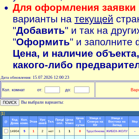
Для оформления заявки 
варианты на
текущей
стран
"
Добавить
" и так на друг
"
Оформить
" и заполните 
Цена, и наличие объекта
какого-либо предварите
Дата обновления:
15.07.2026 12:00:23
Вар
Кол. комнат
от:
до:
Вы выбрали варианты:
[
1
]
Цена
Улица с
Улица с
Код
Кол.
Уро
Пред/
Цена
@
Этаж
Тел.
$
Севера на
Востока на
Мкр
Дома
комн.
-вней
опл.
$/мес
сутки
Юг
Запад
14904
5
1
2
нет
1
1
0
Турусбекова
ЖИБЕК-ЖОЛУ
-