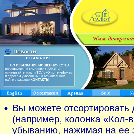
В Н И М А Н И Е !
ВО ИЗБЕЖАНИЕ МОШЕННИЧЕСТВА
обращайтесь в компанию САЛЮТ и
оплачивайте услуги ТОЛЬКО по телефонам
и адресам указанным на официальном
сайте в разделе
КОНТАКТЫ
Вы можете отсортировать 
(например, колонка «Кол-в
убыванию, нажимая на ее 