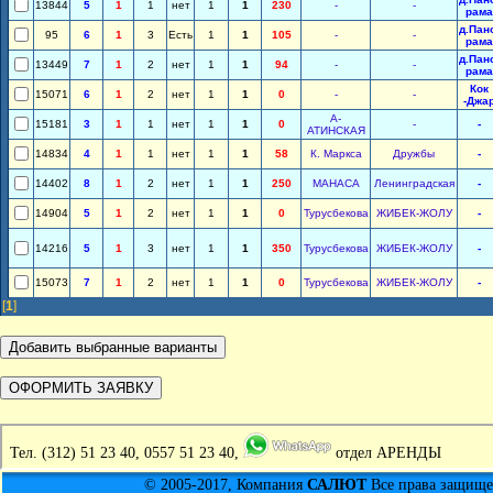
13844
5
1
1
нет
1
1
230
-
-
рама
д.Пан
95
6
1
3
Есть
1
1
105
-
-
рама
д.Пан
13449
7
1
2
нет
1
1
94
-
-
рама
Кок
15071
6
1
2
нет
1
1
0
-
-
-Джа
А-
15181
3
1
1
нет
1
1
0
-
-
АТИНСКАЯ
14834
4
1
1
нет
1
1
58
К. Маркса
Дружбы
-
14402
8
1
2
нет
1
1
250
МАНАСА
Ленинградская
-
14904
5
1
2
нет
1
1
0
Турусбекова
ЖИБЕК-ЖОЛУ
-
14216
5
1
3
нет
1
1
350
Турусбекова
ЖИБЕК-ЖОЛУ
-
15073
7
1
2
нет
1
1
0
Турусбекова
ЖИБЕК-ЖОЛУ
-
[
1
]
Тел.
(312) 51 23 40, 0557 51 23 40,
отдел АРЕНДЫ
© 2005-2017, Компания
САЛЮТ
Все права защищен