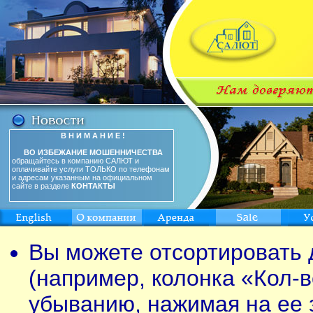
В Н И М А Н И Е !
ВО ИЗБЕЖАНИЕ МОШЕННИЧЕСТВА
обращайтесь в компанию САЛЮТ и
оплачивайте услуги ТОЛЬКО по телефонам
и адресам указанным на официальном
сайте в разделе
КОНТАКТЫ
Вы можете отсортировать 
(например, колонка «Кол-в
убыванию, нажимая на ее 