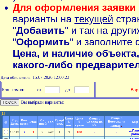
Для оформления заявки 
варианты на
текущей
стран
"
Добавить
" и так на друг
"
Оформить
" и заполните 
Цена, и наличие объекта
какого-либо предварите
Дата обновления:
15.07.2026 12:00:23
Вар
Кол. комнат
от:
до:
Вы выбрали варианты:
[
1
]
Улица с
Цена
Цена
Улица с
Код
Кол.
Уро
Пред/
Востока на
@
Этаж
Тел.
$/
$
Севера на
Мкр
Дома
комн.
-вней
опл.
мес
сутки
Юг
Запад
д.Пан
13615
7
1
2
нет
1
1
188
-
-
рама
д.Пан