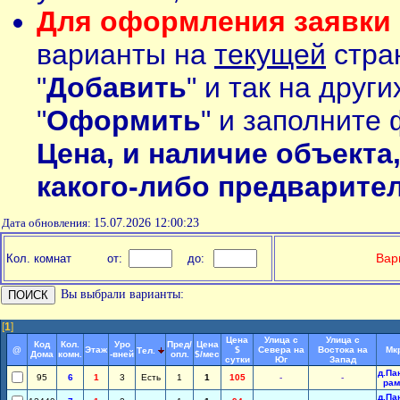
Для оформления заявки 
варианты на
текущей
стран
"
Добавить
" и так на друг
"
Оформить
" и заполните 
Цена, и наличие объекта
какого-либо предварите
Дата обновления:
15.07.2026 12:00:23
Вар
Кол. комнат
от:
до:
Вы выбрали варианты:
[
1
]
Цена
Улица с
Улица с
Код
Кол.
Уро
Пред/
Цена
@
Этаж
$
Севера на
Востока на
Мк
Тел.
Дома
комн.
-вней
опл.
$/мес
сутки
Юг
Запад
д.Па
95
6
1
3
Есть
1
1
105
-
-
рам
д.Па