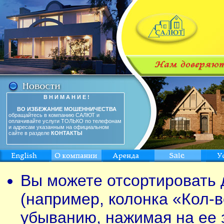
В Н И М А Н И Е !
ВО ИЗБЕЖАНИЕ МОШЕННИЧЕСТВА
обращайтесь в компанию САЛЮТ и
оплачивайте услуги ТОЛЬКО по телефонам
и адресам указанным на официальном
сайте в разделе
КОНТАКТЫ
Вы можете отсортировать 
(например, колонка «Кол-в
убыванию, нажимая на ее 