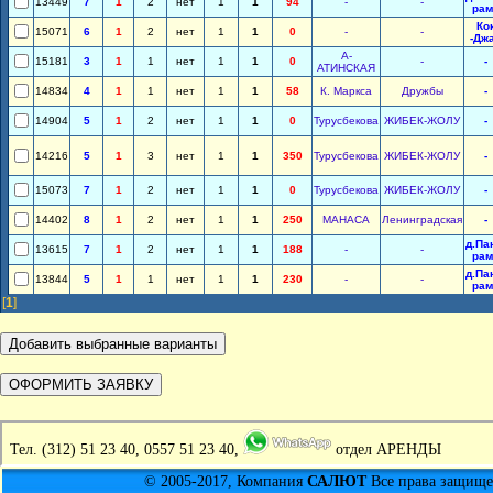
13449
7
1
2
нет
1
1
94
-
-
рам
Ко
15071
6
1
2
нет
1
1
0
-
-
-Дж
А-
15181
3
1
1
нет
1
1
0
-
-
АТИНСКАЯ
14834
4
1
1
нет
1
1
58
К. Маркса
Дружбы
-
14904
5
1
2
нет
1
1
0
Турусбекова
ЖИБЕК-ЖОЛУ
-
14216
5
1
3
нет
1
1
350
Турусбекова
ЖИБЕК-ЖОЛУ
-
15073
7
1
2
нет
1
1
0
Турусбекова
ЖИБЕК-ЖОЛУ
-
14402
8
1
2
нет
1
1
250
МАНАСА
Ленинградская
-
д.Па
13615
7
1
2
нет
1
1
188
-
-
рам
д.Па
13844
5
1
1
нет
1
1
230
-
-
рам
[
1
]
Тел.
(312) 51 23 40, 0557 51 23 40,
отдел АРЕНДЫ
© 2005-2017, Компания
САЛЮТ
Все права защищен