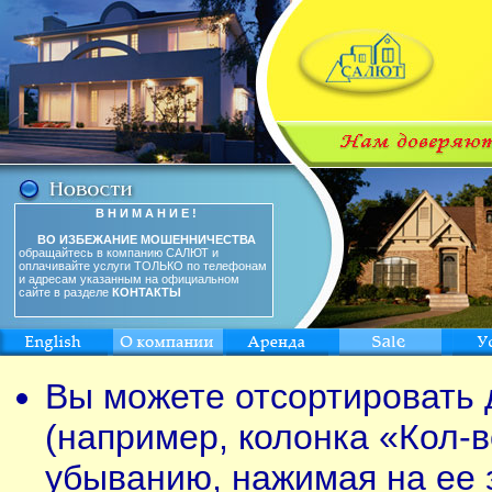
В Н И М А Н И Е !
ВО ИЗБЕЖАНИЕ МОШЕННИЧЕСТВА
обращайтесь в компанию САЛЮТ и
оплачивайте услуги ТОЛЬКО по телефонам
и адресам указанным на официальном
сайте в разделе
КОНТАКТЫ
Вы можете отсортировать 
(например, колонка «Кол-в
убыванию, нажимая на ее 