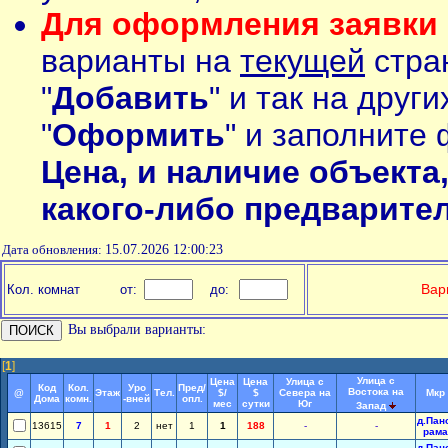
Для оформления заявки 
варианты на
текущей
стран
"
Добавить
" и так на друг
"
Оформить
" и заполните 
Цена, и наличие объекта
какого-либо предварите
Дата обновления:
15.07.2026 12:00:23
Вар
Кол. комнат
от:
до:
Вы выбрали варианты:
[
1
]
Улица с
Цена
Цена
Улица с
Код
Кол.
Уро
Пред/
Востока на
@
Этаж
Тел.
$/
$
Севера на
Мкр
Дома
комн.
-вней
опл.
мес
сутки
Юг
Запад
д.Пан
13615
7
1
2
нет
1
1
188
-
-
рама
д.Пан