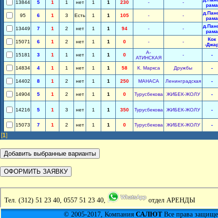
13844
5
1
1
нет
1
1
230
-
-
рама
д.Пан
95
6
1
3
Есть
1
1
105
-
-
рама
д.Пан
13449
7
1
2
нет
1
1
94
-
-
рама
Кок
15071
6
1
2
нет
1
1
0
-
-
-Джа
А-
15181
3
1
1
нет
1
1
0
-
-
АТИНСКАЯ
14834
4
1
1
нет
1
1
58
К. Маркса
Дружбы
-
14402
8
1
2
нет
1
1
250
МАНАСА
Ленинградская
-
14904
5
1
2
нет
1
1
0
Турусбекова
ЖИБЕК-ЖОЛУ
-
14216
5
1
3
нет
1
1
350
Турусбекова
ЖИБЕК-ЖОЛУ
-
15073
7
1
2
нет
1
1
0
Турусбекова
ЖИБЕК-ЖОЛУ
-
[
1
]
Тел.
(312) 51 23 40, 0557 51 23 40,
отдел АРЕНДЫ
© 2005-2017, Компания
САЛЮТ
Все права защищен