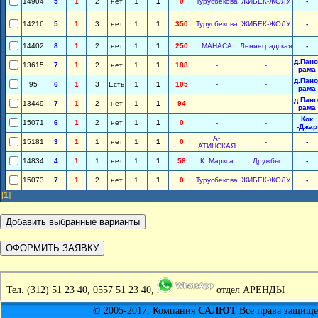
14904
5
1
2
нет
1
1
0
Турусбекова
ЖИБЕК-ЖОЛУ
-
14216
5
1
3
нет
1
1
350
Турусбекова
ЖИБЕК-ЖОЛУ
-
14402
8
1
2
нет
1
1
250
МАНАСА
Ленинградская
-
д.Пано
13615
7
1
2
нет
1
1
188
-
-
рама
д.Пано
95
6
1
3
Есть
1
1
105
-
-
рама
д.Пано
13449
7
1
2
нет
1
1
94
-
-
рама
Кок
15071
6
1
2
нет
1
1
0
-
-
-Джар
А-
15181
3
1
1
нет
1
1
0
-
-
АТИНСКАЯ
14834
4
1
1
нет
1
1
58
К. Маркса
Дружбы
-
15073
7
1
2
нет
1
1
0
Турусбекова
ЖИБЕК-ЖОЛУ
-
[
1
]
Тел.
(312) 51 23 40, 0557 51 23 40,
отдел АРЕНДЫ
© 2005-2017, Компания
САЛЮТ
Все права защищен