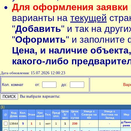
Для оформления заявки 
варианты на
текущей
стран
"
Добавить
" и так на друг
"
Оформить
" и заполните 
Цена, и наличие объекта
какого-либо предварите
Дата обновления:
15.07.2026 12:00:23
Вар
Кол. комнат
от:
до:
Вы выбрали варианты:
[
1
]
Цена
Цена
Улица с
Улица с
Код
Кол.
Уро
Пред/
@
Этаж
Тел.
$/
$
Севера на
Востока на
Мкр
Дома
комн.
-вней
опл.
мес
сутки
Юг
Запад
д.Пано
13844
5
1
1
нет
1
1
230
-
-
рама