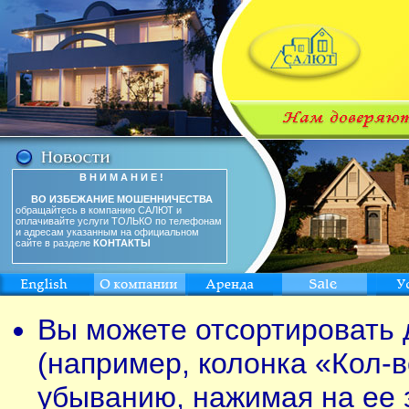
В Н И М А Н И Е !
ВО ИЗБЕЖАНИЕ МОШЕННИЧЕСТВА
обращайтесь в компанию САЛЮТ и
оплачивайте услуги ТОЛЬКО по телефонам
и адресам указанным на официальном
сайте в разделе
КОНТАКТЫ
Вы можете отсортировать 
(например, колонка «Кол-в
убыванию, нажимая на ее 