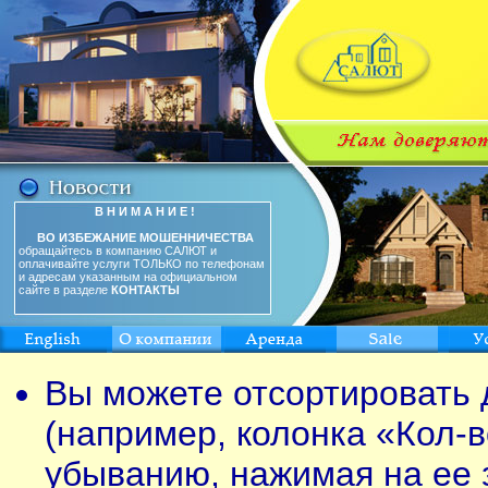
В Н И М А Н И Е !
ВО ИЗБЕЖАНИЕ МОШЕННИЧЕСТВА
обращайтесь в компанию САЛЮТ и
оплачивайте услуги ТОЛЬКО по телефонам
и адресам указанным на официальном
сайте в разделе
КОНТАКТЫ
Вы можете отсортировать 
(например, колонка «Кол-в
убыванию, нажимая на ее 