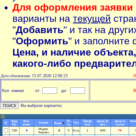
Для оформления заявки 
варианты на
текущей
стран
"
Добавить
" и так на друг
"
Оформить
" и заполните 
Цена, и наличие объекта
какого-либо предварите
Дата обновления:
15.07.2026 12:00:23
П
В
Кол. комнат
от:
до:
Вы выбрали варианты:
[
1
]
Код
Кол.
Эт-
Пред/
Цена $/
Цена $
Ули
@
Серия
Тел.
Этаж
Кв.
комн.
ть
опл.
мес
сутки
Индив.
738
4
2
5
Есть
1
600
70
Кирпич