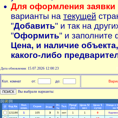
Для оформления заявки 
варианты на
текущей
стран
"
Добавить
" и так на друг
"
Оформить
" и заполните 
Цена, и наличие объекта
какого-либо предварите
Дата обновления:
15.07.2026 12:00:23
П
Вариа
Кол. комнат
от:
до:
Вы выбрали варианты:
[1]
[
2
]
[3]
Кол.
Эт-
Пред/
Цена $/
Цена $
Улица с 
@
Код Кв.
Серия
Тел.
Этаж
комн.
ть
опл.
мес
сутки
на 
121186
1
105
3
5
нет
1
1
0
Карпин