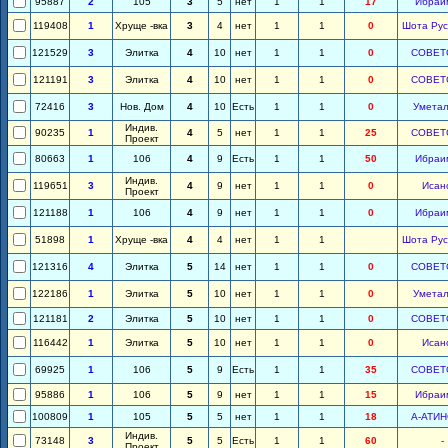
95887
2
105
3
5
нет
1
1
17
Ибраи
119408
1
Хруще -вка
3
4
нет
1
1
0
Шота Рус
121529
3
Элитка
4
10
нет
1
1
0
СОВЕТ
121191
3
Элитка
4
10
нет
1
1
0
СОВЕТ
72416
3
Нов. Дом
4
10
Есть
1
1
0
Уметал
Индив.
90235
1
4
5
нет
1
1
25
СОВЕТ
Проект
80663
1
106
4
9
Есть
1
1
50
Ибраи
Индив.
119651
3
4
9
нет
1
1
0
Исан
Проект
121188
1
106
4
9
нет
1
1
0
Ибраи
51898
1
Хруще -вка
4
4
нет
1
1
Шота Рус
121316
4
Элитка
5
14
нет
1
1
0
СОВЕТ
122186
1
Элитка
5
10
нет
1
1
0
Уметал
121181
2
Элитка
5
10
нет
1
1
0
СОВЕТ
116442
1
Элитка
5
10
нет
1
1
0
Исан
69925
1
106
5
9
Есть
1
1
35
СОВЕТ
95886
1
106
5
9
нет
1
1
15
Ибраи
100809
1
105
5
5
нет
1
1
18
А-АТИ
Индив.
73148
3
5
5
Есть
1
1
60
-
Проект