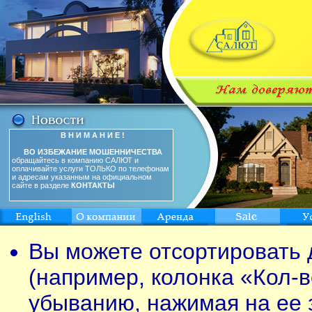
В Н И М А Н И Е !
ВО ИЗБЕЖАНИЕ МОШЕННИЧЕСТВА
обращайтесь в компанию САЛЮТ и
оплачивайте услуги ТОЛЬКО по телефонам
и адресам указанным на официальном
сайте в разделе
КОНТАКТЫ
Вы можете отсортировать 
(например, колонка «Кол-в
убыванию, нажимая на ее 