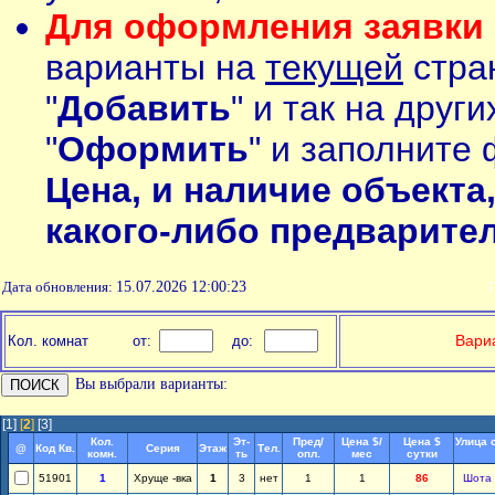
Для оформления заявки 
варианты на
текущей
стран
"
Добавить
" и так на друг
"
Оформить
" и заполните 
Цена, и наличие объекта
какого-либо предварите
Дата обновления:
15.07.2026 12:00:23
П
Вариа
Кол. комнат
от:
до:
Вы выбрали варианты:
[1]
[
2
]
[3]
Кол.
Эт-
Пред/
Цена $/
Цена $
Улица 
@
Код Кв.
Серия
Этаж
Тел.
комн.
ть
опл.
мес
сутки
51901
1
Хруще -вка
1
3
нет
1
1
86
Шота 