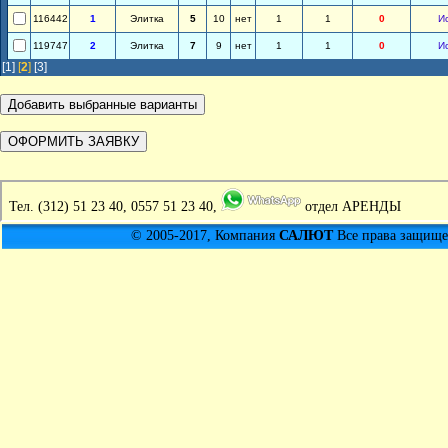
116442
1
Элитка
5
10
нет
1
1
0
И
119747
2
Элитка
7
9
нет
1
1
0
И
[1]
[
2
]
[3]
Тел.
(312) 51 23 40, 0557 51 23 40,
отдел АРЕНДЫ
© 2005-2017, Компания
САЛЮТ
Все права защищен