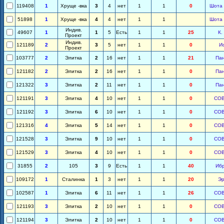
119408
1
Хруще -вка
3
4
нет
1
1
0
Шота 
51898
1
Хруще -вка
4
4
нет
1
1
Шота 
Индив.
49607
1
1
5
Есть
1
1
25
К.
Проект
Индив.
121189
2
3
5
нет
1
1
0
И
Проект
103777
2
Элитка
2
16
нет
1
1
21
Па
121182
2
Элитка
2
16
нет
1
1
0
Па
121322
3
Элитка
2
11
нет
1
1
0
Па
121191
3
Элитка
4
10
нет
1
1
0
СО
121192
3
Элитка
6
10
нет
1
1
0
СО
121316
4
Элитка
5
14
нет
1
1
0
СО
121528
3
Элитка
9
10
нет
1
1
0
СО
121529
3
Элитка
4
10
нет
1
1
0
СО
31855
2
105
3
9
Есть
1
1
40
Иб
109172
1
Сталинка
1
3
нет
1
1
20
Эр
102587
1
Элитка
6
11
нет
1
1
26
СО
121193
3
Элитка
2
10
нет
1
1
0
СО
121194
3
Элитка
2
10
нет
1
1
0
СО