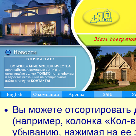
В Н И М А Н И Е !
ВО ИЗБЕЖАНИЕ МОШЕННИЧЕСТВА
обращайтесь в компанию САЛЮТ и
оплачивайте услуги ТОЛЬКО по телефонам
и адресам указанным на официальном
сайте в разделе
КОНТАКТЫ
Вы можете отсортировать 
(например, колонка «Кол-в
убыванию, нажимая на ее 