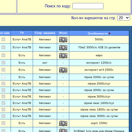
Поиск по коду:
Кол-во вариантов на стр.
ол -ник
TV
Стир. машина
Фото
Особенности
Есть+ АлаТВ
Автомат
5000с
Есть+ АлаТВ
Автомат
70м2 3000с\с 43$ 2х уровн\кв
Есть
Автомат
евро
Есть
нет
-
интернет 1200с/с
Есть
Автомат
интернет wi fi 2500с
Есть
Автомат
-
п/рем 2000с за сутки
Есть+ АлаТВ
Автомат
-
п/рем 2000с/сут
Есть+ АлаТВ
Автомат
-
п/рем 3000с за сутки
Есть+ АлаТВ
Автомат
-
п/рем 3000с/сут
Есть+ АлаТВ
Автомат
-
п/рем люкс 1600с/сут
Есть+ АлаТВ
Автомат
-
п/рем люкс 1800с за сутки
Есть+ АлаТВ
Автомат
-
п/рем люкс 3000с за сутки
Есть
Автомат
хор/с 1500с
Есть
Автомат
S=80м2 1с/у дом нов п/рем Охрана