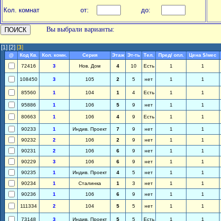
Кол. комнат
от:
до:
Вы выбрали варианты:
[1]
[2]
[
3
]
@
Код Кв.
Кол. комн.
Серия
Этаж
Эт-ть
Тел.
Пред/ опл.
Цена $/мес
72416
3
Нов. Дом
4
10
Есть
1
1
108450
3
105
2
5
нет
1
1
85560
1
104
1
4
Есть
1
1
95886
1
106
5
9
нет
1
1
80663
1
106
4
9
Есть
1
1
90233
1
Индив. Проект
7
9
нет
1
1
90232
2
106
2
9
нет
1
1
90231
2
106
6
9
нет
1
1
90229
3
106
6
9
нет
1
1
90235
1
Индив. Проект
4
5
нет
1
1
90234
1
Сталинка
1
3
нет
1
1
90236
1
106
6
9
нет
1
1
111334
2
104
5
5
нет
1
1
73148
3
Индив. Проект
5
5
Есть
1
1