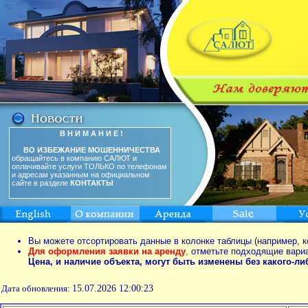
В Н И М А Н И Е !
ВО ИЗБЕЖАНИЕ МОШЕННИЧЕСТВА
обращайтесь в компанию САЛЮТ и
оплачивайте услуги ТОЛЬКО по телефонам
и адресам указанным на официальном
сайте в разделе
КОНТАКТЫ
Вы можете отсортировать данные в колонке таблицы (например, к
Для оформления заявки на аренду
,
отметьте подходящие вари
Цена, и наличие объекта, могут быть изменены без какого-л
Дата обновления:
15.07.2026 12:00:23