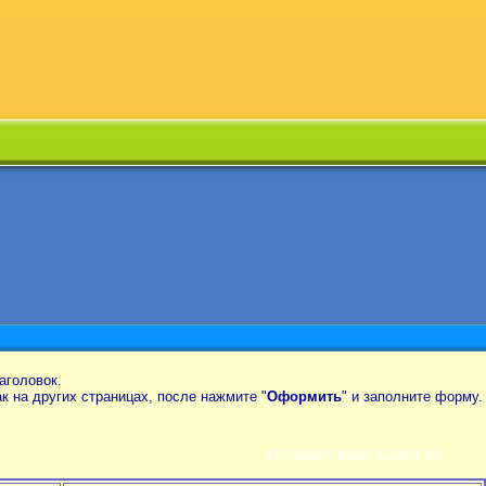
аголовок.
так на других страницах, после нажмите "
Оформить
" и заполните форму.
ПЛАНИРОВКИ КВАРТИР