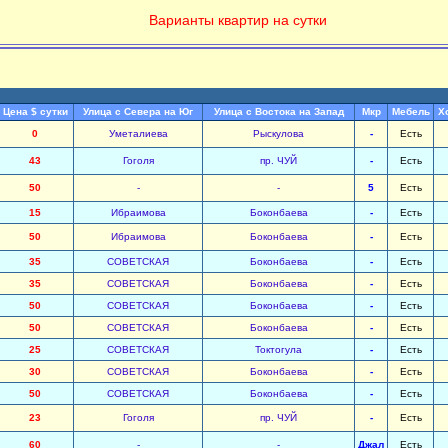
Варианты квартир на сутки
Цена $ сутки
Улица с Севера на Юг
Улица с Востока на Запад
Мкр
Мебель
Х
0
Уметалиева
Рыскулова
-
Есть
43
Гоголя
пр. ЧУЙ
-
Есть
50
-
-
5
Есть
15
Ибраимова
Боконбаева
-
Есть
50
Ибраимова
Боконбаева
-
Есть
35
СОВЕТСКАЯ
Боконбаева
-
Есть
35
СОВЕТСКАЯ
Боконбаева
-
Есть
50
СОВЕТСКАЯ
Боконбаева
-
Есть
50
СОВЕТСКАЯ
Боконбаева
-
Есть
25
СОВЕТСКАЯ
Токтогула
-
Есть
30
СОВЕТСКАЯ
Боконбаева
-
Есть
50
СОВЕТСКАЯ
Боконбаева
-
Есть
23
Гоголя
пр. ЧУЙ
-
Есть
60
-
-
Джал
Есть