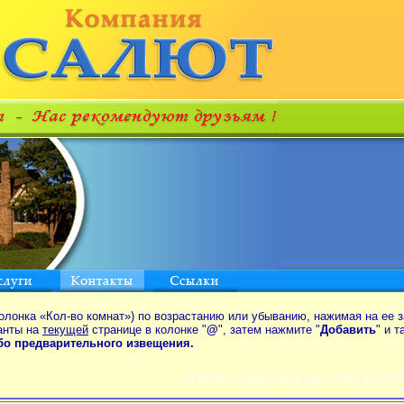
олонка «Кол-во комнат») по возрастанию или убыванию, нажимая на ее з
анты на
текущей
странице в колонке "
@
", затем нажмите "
Добавить
" и 
ибо предварительного извещения.
ПОИСК по аренде квартир от MIN до 550$