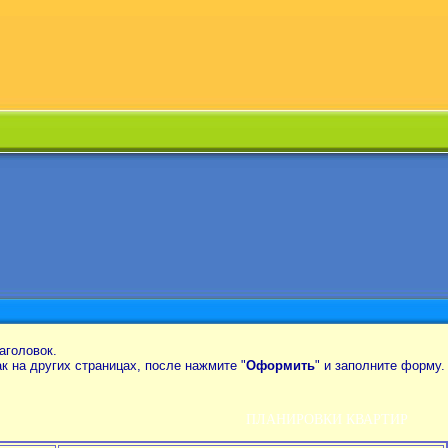
аголовок.
так на других страницах, после нажмите "
Оформить
" и заполните форму.
ПЛАНИРОВКИ КВАРТИР