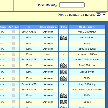
Поиск по коду:
Кол-во вариантов на стр.
бель
Хол -ник
TV
Стир. машина
Фото
Особенности
Есть
Есть+ АлаТВ
Автомат
-
п/рем 2000с/сут
Есть
Есть
Автомат
хор/с 1500с
Есть
Есть
Автомат
-
2500с
Есть
Есть
Автомат
-
3500с за сутки
Есть
Есть
нет
-
интернет 1200с/с
Есть
Есть+ АлаТВ
Автомат
-
п/рем 3000с за сутки
Есть
Есть
Автомат
2кв -1500 сом
Есть
Есть
Автомат
2500с сутки
Есть
Есть
Автомат
5000с
Есть
Есть+ АлаТВ
Автомат
-
п/рем 3000с/сут
Есть
Есть+ АлаТВ
Автомат
-
п/рем люкс 3000с за сутки
Есть
Есть
Автомат
4000с
Есть
Есть
Автомат
3000с