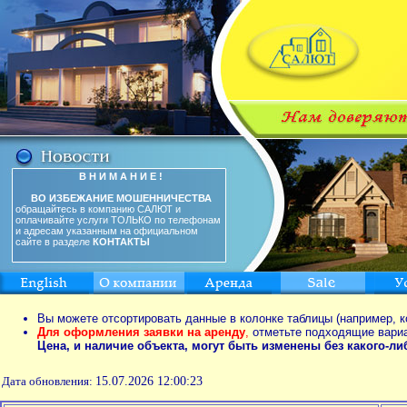
В Н И М А Н И Е !
ВО ИЗБЕЖАНИЕ МОШЕННИЧЕСТВА
обращайтесь в компанию САЛЮТ и
оплачивайте услуги ТОЛЬКО по телефонам
и адресам указанным на официальном
сайте в разделе
КОНТАКТЫ
Вы можете отсортировать данные в колонке таблицы (например, к
Для оформления заявки на аренду
,
отметьте подходящие вари
Цена, и наличие объекта, могут быть изменены без какого-л
Дата обновления:
15.07.2026 12:00:23