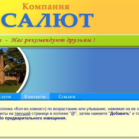
олонка «Кол-во комнат») по возрастанию или убыванию, нажимая на ее з
анты на
текущей
странице в колонке "
@
", затем нажмите "
Добавить
" и 
ибо предварительного извещения.
ПОИСК по аренде квартир от MIN до 550$