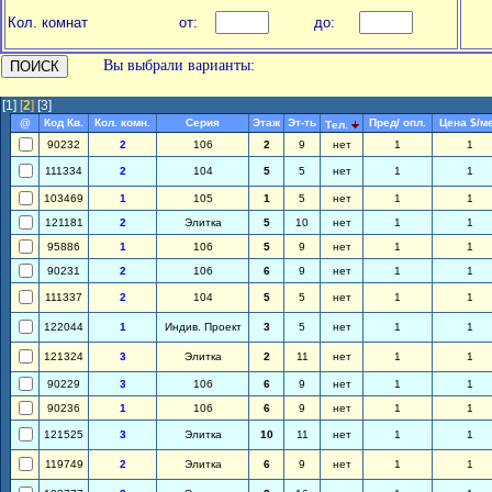
Кол. комнат
от:
до:
Вы выбрали варианты:
[1]
[
2
]
[3]
@
Код Кв.
Кол. комн.
Серия
Этаж
Эт-ть
Пред/ опл.
Цена $/м
Тел.
90232
2
106
2
9
нет
1
1
111334
2
104
5
5
нет
1
1
103469
1
105
1
5
нет
1
1
121181
2
Элитка
5
10
нет
1
1
95886
1
106
5
9
нет
1
1
90231
2
106
6
9
нет
1
1
111337
2
104
5
5
нет
1
1
122044
1
Индив. Проект
3
5
нет
1
1
121324
3
Элитка
2
11
нет
1
1
90229
3
106
6
9
нет
1
1
90236
1
106
6
9
нет
1
1
121525
3
Элитка
10
11
нет
1
1
119749
2
Элитка
6
9
нет
1
1