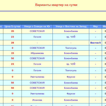
Варианты квартир на сутки
ес
Цена $ сутки
Улица с Севера на Юг
Улица с Востока на Запад
Мкр
Ме
35
СОВЕТСКАЯ
Боконбаева
-
23
Гоголя
пр. ЧУЙ
-
28
-
-
Восток-5
0
СОВЕТСКАЯ
Токтогула
-
15
Ибраимова
Боконбаева
-
50
СОВЕТСКАЯ
Боконбаева
-
23
Гоголя
пр. ЧУЙ
-
0
Гоголя
Токтогула
-
0
Уметалиева
Фрунзе
-
50
СОВЕТСКАЯ
Боконбаева
-
50
СОВЕТСКАЯ
Боконбаева
-
0
Уметалиева
Фрунзе
-
0
Исанова
Боконбаева
-